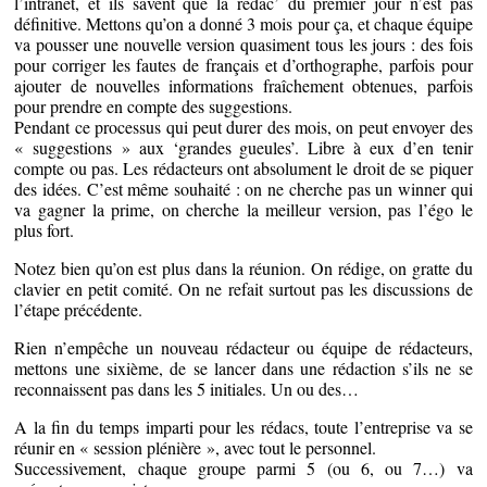
l’intranet, et ils savent que la rédac’ du premier jour n’est pas
définitive. Mettons qu’on a donné 3 mois pour ça, et chaque équipe
va pousser une nouvelle version quasiment tous les jours : des fois
pour corriger les fautes de français et d’orthographe, parfois pour
ajouter de nouvelles informations fraîchement obtenues, parfois
pour prendre en compte des suggestions.
Pendant ce processus qui peut durer des mois, on peut envoyer des
« suggestions » aux ‘grandes gueules’. Libre à eux d’en tenir
compte ou pas. Les rédacteurs ont absolument le droit de se piquer
des idées. C’est même souhaité : on ne cherche pas un winner qui
va gagner la prime, on cherche la meilleur version, pas l’égo le
plus fort.
Notez bien qu’on est plus dans la réunion. On rédige, on gratte du
clavier en petit comité. On ne refait surtout pas les discussions de
l’étape précédente.
Rien n’empêche un nouveau rédacteur ou équipe de rédacteurs,
mettons une sixième, de se lancer dans une rédaction s’ils ne se
reconnaissent pas dans les 5 initiales. Un ou des…
A la fin du temps imparti pour les rédacs, toute l’entreprise va se
réunir en « session plénière », avec tout le personnel.
Successivement, chaque groupe parmi 5 (ou 6, ou 7…) va