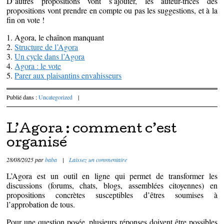
D’autres propositions vont s’ajouter, les auteur-trices des
propositions vont prendre en compte ou pas les suggestions, et à la
fin on vote !
1. Agora, le chaînon manquant
2.
Structure de l’Agora
3.
Un cycle dans l’Agora
4.
Agora : le vote
5.
Parer aux plaisantins envahisseurs
Publié dans :
Uncategorized
|
L’Agora : comment c’est
organisé
28/08/2025
par
baba
|
Laissez un commentaire
L’Agora est un outil en ligne qui permet de transformer les
discussions (forums, chats, blogs, assemblées citoyennes) en
propositions concrètes susceptibles d’êtres soumises à
l’approbation de tous.
Pour une question posée, plusieurs réponses doivent être possibles