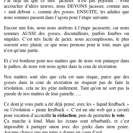
J’ai déjà dit que ce mot ‘jacasser’ n’est pas péjoratif : Pour
accoucher d’idées neuves, nous DEVONS jacasser, comme aux
« nuit debout », comme des gosses. ENSUITE, les adultes que
nous sommes passent dans l’agora pour l’étape suivante.
Encore une fois, nous nous arrêtons à l’étape jacasserie, car nous
sommes AUSSI des gosses, discutailleurs, parfois fourbes ou
stupides. C’est très facile de jacter, nous accomplissons, le plus
souvent avec plaisir, ce que nous prenons pour le tout, mais qui
n’est qu’une partie.
Et c’est bonheur pour nos maîtres que de nous voir patauger dans
le pathos, de nous voir nous agiter dans la cour de récréation.
Nos maîtres sont sûrs que cela est sans risque, parce que des
gosses dans la cour de récréation ne risquent pas de faire la
révolution, cela ne les gêne nullement. Tant qu’on ne sort pas la
gueule de nos maîtres de leur gamelle…..
Ce dont je vous parle a été déjà pensé, avec les « liquid feedback »
ou l’évolution « pirate feedback ». C’est un site web qui a (avait)
la rédaction
le vote
pour vocation d’accueillir
, puis de permettre
.
Ça marche à fond. Mais les écrans sont rébarbatifs, et c’est
impossible à partager sinon avec des geeks dans mon genre.
Aucune chance que ma mère y donne un coup d’œil.