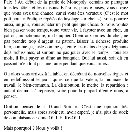
Paix ! Au début de la partie de Monopoly, certains se partagent
tous les hôtels et les maisons. ET vous, pauvre buses, vous croyez
que vous avez une chance, car si vous êtes vertueux (C’est le mot
poli pour « Pratique répétée de fayotage sur chef »), vous pourrez
aussi, un jour, vous acheter un petit quelque chose. Si vous voulez
bien passer votre temps, toute votre vie, à fayoter avec un chef, un
patron, un actionnaire, un banquier. Obéir aux ordres du chef, ne
pas prendre trop d’argent au patron, laisser la richesse produite
filer, comme ça, juste comme ça, entre les mains de gros feignants
déjà richissimes, et surtout ne pas jouer avec le temps : tous les
mois, il faut payer sa dîme au banquier. Qui lui aussi, soit dit en
passant, n’en fout pas une rame pendant que vous trimez.
Ou alors vous arrivez à la table, en décrétant de nouvelles règles et
en redéfinissant le jeu : qu’est-ce que la valeur, la monnaie, le
travail, le bien-commun. La distribution, le mérite, la répartition :
autant de mots à repenser, voire pour la plupart d’entre nous, à
penser.
Doit-on penser le « Grand Soir ». C’est une opinion très
personnelle, mais après avoir cru, avoir espéré, je n’ai plus de stock
de complaisance : donc OUI. Et Re-OUI.
Mais pourquoi ? Nous y voilà !