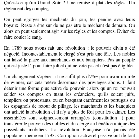
Qu’est-ce qu’un Grand Soir ? Une remise à plat des règles. Un
règlement de
s
compte
s
.
On peut égorger les méchants du jour, les pendre avec leurs
boyaux. Reste à être sûr de ne pas être le méchant de demain. Ou
alors on peut seulement agir sur les règles et les comptes. Éviter de
faire couler le sang.
En 1789 nous avons fait une révolution : le pouvoir divin a été
négocié. Incontestablement le clergé s’est pris une tôle. Les nobles
ont laissé la place aux marchands et aux banquiers. Pas au peuple
qui est juste là pour faire joli et qui ne vote pas et n’est pas éligible.
Un changement s’opère : il ne suffit plus d’
être
pour avoir un rôle
de winner, car cela relève désormais des privilèges abolis. Il faut
détenir une forme plus active de pouvoir : alors qu’un roi pouvait
solder ses comptes en tuant les créanciers, qu’ils soient juifs,
templiers ou protestants, ou en braquant carrément les portugais ou
les espagnols de retour de pillage, les marchands et les banquiers
ont acheté la révolution et il n’y a plus de Roi pour les calmer. Les
assemblées sont soigneusement arrangées (constitution !) pour
transférer le pouvoir des nobles et du clergé au bénéfice unique des
possédants mobiliers. La révolution Française n’a jamais été
populaire, même en 1793. Corruption active et passive ont de tout