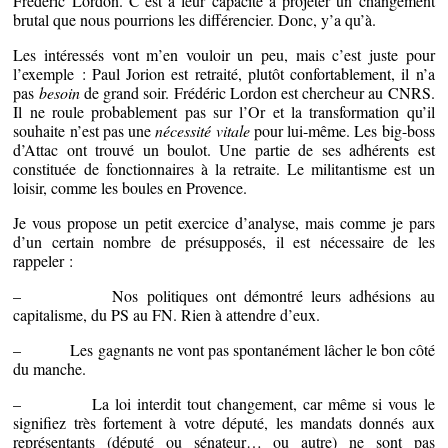
Frédéric Lordon. C’est à leur capacité à projeter un changement
brutal que nous pourrions les différencier. Donc, y’a qu’à.
Les intéressés vont m’en vouloir un peu, mais c’est juste pour
l’exemple : Paul Jorion est retraité, plutôt confortablement, il n’a
pas
besoin
de grand soir. Frédéric Lordon est chercheur au CNRS.
Il ne roule probablement pas sur l’Or et la transformation qu’il
souhaite n’est pas une
nécessité vitale
pour lui-même. Les big-boss
d’Attac ont trouvé un boulot. Une partie de ses adhérents est
constituée de fonctionnaires à la retraite. Le militantisme est un
loisir, comme les boules en Provence.
Je vous propose un petit exercice d’analyse, mais comme je pars
d’un certain nombre de présupposés, il est nécessaire de les
rappeler :
– Nos politiques ont démontré leurs adhésions au
capitalisme, du PS au FN. Rien à attendre d’eux.
– Les gagnants ne vont pas spontanément lâcher le bon côté
du manche.
– La loi interdit tout changement, car même si vous le
signifiez très fortement à votre député, les mandats donnés aux
représentants (député ou sénateur… ou autre) ne sont pas