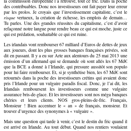
la commission européenne l’a retrouvé, tout ce fric. Dans la poche
des contribuables. Donc nos investisseurs ont fait payer leur erreur
par les prolos. Je croyais que l’investissement capitaliste, c’est le
risque
vertueux, la création de richesse, les emplois de demain…
Tu parles. Une des grandes réussites du capitalisme, c’est d’avoir
refaçonné notre langue pour rendre beau ce qui est moche, juste ce
qui est prédation, souhaitable ce qui est ruine.
Les irlandais vont rembourser 67 milliard d’Euros de dettes de jeux
aux joueurs, dont les plus grosses banques françaises privées, soit
dit en passant. Il y a eu sur Arte aux alentours du 25 mai 2013 une
émission d’un allemand qui se demande où sont allés les 67 Md€
que la BCE a donné à l’Irlande, qui pressure aussitôt son populo
pour lui faire rembourser. Et, si je synthétise bien, les 67 Md€ sont
retournés dans la poche des investisseurs crétins qui avaient donc
pris l’Irlande pour un vulgaire paradis fiscal. Donc, je l’ai dit, les
Irlandais remboursent les investisseurs comme une vulgaire
assurance bris-de-glace. Et les investisseurs sont nos méga banques
chéries et leurs clients. NOS gros-pleins-de-fric. Français,
Monsieur ! Bien accentuer le « an » de français, monsieur. Et
trouver d’urgence des synonymes à « vulgaire ».
Mais une question qui tarde à venir, c’est le destin du fric quand il
est arrivé en Irlande. Au tout début. Quand nos rentiers voulaient