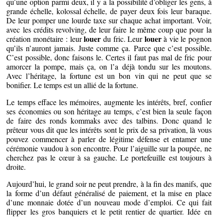
qu’une option parmi deux, il y a la possibilité d’obliger les gens, à
grande échelle, kolossal échelle, de payer deux fois leur baraque.
De leur pomper une lourde taxe sur chaque achat important. Voir,
avec les crédits revolving, de leur faire le même coup que pour la
louer
louer
création monétaire : leur
du fric. Leur
à vie le pognon
qu’ils n’auront jamais. Juste comme ça. Parce que c’est possible.
C’est possible, donc faisons le. Certes il faut pas mal de fric pour
amorcer la pompe, mais ça, on l’a déjà tondu sur les moutons.
Avec l’héritage, la fortune est un bon vin qui ne peut que se
bonifier. Le temps est un allié de la fortune.
Le temps efface les mémoires, augmente les intérêts, bref, confier
ses économies ou son héritage au temps, c’est bien la seule façon
de faire des ronds kommaks avec des talbins. Donc quand le
prêteur vous dit que les intérêts sont le prix de sa privation, là vous
pouvez commencer à parler de légitime défense et entamer une
cérémonie vaudou à son encontre. Pour l’aiguille sur la poupée, ne
cherchez pas le cœur à sa gauche. Le portefeuille est toujours à
droite.
Aujourd’hui, le grand soir ne peut prendre, à la fin des manifs, que
la forme d’un défaut généralisé de paiement, et la mise en place
d’une monnaie dotée d’un nouveau mode d’emploi. Ce qui fait
flipper les gros banquiers et le petit rentier de quartier. Idée en