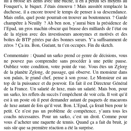
lui a brossé les dents avec une bûche, il en a perdu ses moyens au
Fouquet’s, le biquet. J’étais émouvu ! Mais aussitôt remplacée la
duchesse, il a encore trouvé le temps de penser à sa descendance.
Mais enfin, quel poste pourrait-on trouver au boutonneux ? Garde
champêtre à Neuilly ? Ah ben non, y’aurai bien la présidence de
l’Epad, un gros machin obscur qui brasse des milliards de l’état ou
de la région avec des investisseurs anonymes et motivés et des
boîtes de BTP gérées par des bonnes sœurs. Y’a suffisamment de
zéros ? Ça ira. Bon, Guéant, tu t’en occupes. Fin du sketch.
Commentaire : Quand un sarko prend ce genre de décisions, vous
ne pouvez pas comprendre sans procéder à une petite pause.
Oubliez votre condition, votre point de vue. Vous êtes un Zglorg
de la planète Zglong, de passage, qui observe. Un monsieur dans
son palais, le grand chef, pense à son gosse. Le Monsieur est au
top de la puissance et du pouvoir. En fait il est Directeur Général
de la France. Un salarié de luxe, mais un salarié. Mais bon, pour
un sarko, les reflets du succès l’empêchent de voir cela. Il voit qu’il
est à un poste où il peut demander autant de paquets de macarons
de luxe autant de fois qu’il veut. Bon. L’Epad, ça ferait bien pour le
petit. Ce n’est pas un problème de compétence, y’aura tous les
coachs nécessaires. Pour un sarko, c’est un droit. Comme pour
vous d’acheter une raquette de tennis. Quand ça a fait du bruit, je
suis sûr que sa première réaction a été la surprise.