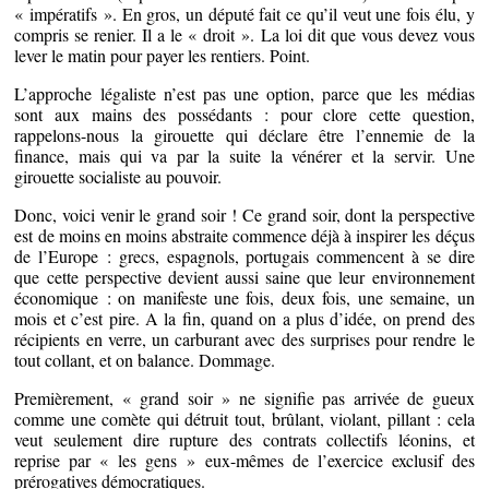
« impératifs ». En gros, un député fait ce qu’il veut une fois élu, y
compris se renier. Il a le « droit ». La loi dit que vous devez vous
lever le matin pour payer les rentiers. Point.
L’approche légaliste n’est pas une option, parce que les médias
sont aux mains des possédants : pour clore cette question,
rappelons-nous la girouette qui déclare être l’ennemie de la
finance, mais qui va par la suite la vénérer et la servir. Une
girouette socialiste au pouvoir.
Donc, voici venir le grand soir ! Ce grand soir, dont la perspective
est de moins en moins abstraite commence déjà à inspirer les déçus
de l’Europe : grecs, espagnols, portugais commencent à se dire
que cette perspective devient aussi saine que leur environnement
économique : on manifeste une fois, deux fois, une semaine, un
mois et c’est pire. A la fin, quand on a plus d’idée, on prend des
récipients en verre, un carburant avec des surprises pour rendre le
tout collant, et on balance. Dommage.
Premièrement, « grand soir » ne signifie pas arrivée de gueux
comme une comète qui détruit tout, brûlant, violant, pillant : cela
veut seulement dire rupture des contrats collectifs léonins, et
reprise par « les gens » eux-mêmes de l’exercice exclusif des
prérogatives démocratiques.