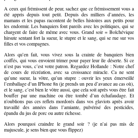
A ceux qui frémissent de peur, sachez que ce frémissement vous a
été appris depuis tout petit. Depuis des milliers d’années, les
mamans et les papas racontent de belles histoires aux petits pour
les endormir. Les banquiers font pareils avec les politiques, qui se
chargent de faire de même avec vous. Grand soir = Bolchévique
hirsute sentant fort la sueur, le stupre et le sang, qui se rue sur vos
filles et vos compagnes.
Alors qu’en fait, vous vivez sous la crainte de banquiers bien
coiffés, qui vous envoient trimer pour payer leur île déserte. Si ce
n’est pas vous, c’est votre patron. Regardez Hollande : Notre chef
de cours de récréation, avec sa croissance miracle. Ca ne sent
qu’une sueur, la vôtre, qu’un stupre : ouvrir les yeux émerveillé
l’emballage d’un IPhone 8n (je prends un peu d’avance au cas où),
et le sang, c’est bien le vôtre aussi, que cela soit après vous être fait
bouffer par une machine ou être tombé d’un échafaudage. Et
n’oublions pas ces reflets mordorés dans vos glaviots après avoir
travaillé des années dans l’amiante, pulvérisé des pesticides,
épandu du jus de porc ou autre richesse.
Alors pourquoi craindre le grand soir ? (je n’ai pas mis de
majuscule, je sens bien que vous flippez)