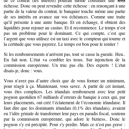
de ce contrat (les intérêts) pourrait même constituer une
arna
richesse. Donc on peut revendre cette richesse : en renonçant à une
partie de la valeur du contrat, le banquier touche même une partie
de ses intérêts en avance sur vos échéances. Comme une traite
qu’il présente à une autre banque. Et en échange, il obtient des
liquidités pour rejouer au casino. Et il recommence. Le temps n’est
pas un problème pour le dominant. Ce qui compte, c’est que
l’argent que vous utilisez est un taxi avec le compteur qui tourne et
la certitude que vous payerez. Le temps est bon pour le rentier !
Si les remboursements n’arrivent pas, tout se casse la gueule. Heu..
En fait non. L’état va combler les trous. Sur injonction de la
commission européenne. Un truc pas élu. Des experts ! L’état
disais-je, donc : vous.
Vous n’avez pas d’autre choix que de vous former un minimum,
pour réagir à ça. Maintenant, vous savez. A partir de cet instant,
vous êtes complices. Les irlandais remboursent avec leur petit
pognon quotidien 67 milliards d’erreurs de banque à ceux qui, par
leurs placements, ont créé l’éclatement de l’économie irlandaise. Il
faut dire que les dominants irlandais (0,1% des irlandais), avaient
eu l’idée géniale de transformer leur pays en paradis fiscal, soutenu
par la commission européenne, qui adore le bizness.. Donc le
pognon s’y est précipité. Pour s’y perdre. Mais ce n’est pas grave :