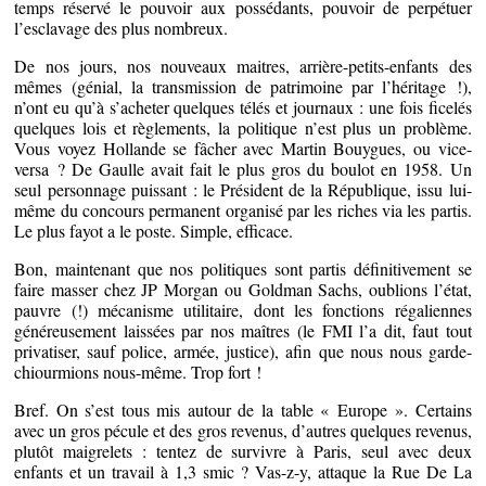
temps réservé le pouvoir aux possédants, pouvoir de perpétuer
l’esclavage des plus nombreux.
De nos jours, nos nouveaux maitres, arrière-petits-enfants des
mêmes (génial, la transmission de patrimoine par l’héritage !),
n’ont eu qu’à s’acheter quelques télés et journaux : une fois ficelés
quelques lois et règlements, la politique n’est plus un problème.
Vous voyez Hollande se fâcher avec Martin Bouygues, ou vice-
versa ? De Gaulle avait fait le plus gros du boulot en 1958. Un
seul personnage puissant : le Président de la République, issu lui-
même du concours permanent organisé par les riches via les partis.
Le plus fayot a le poste. Simple, efficace.
Bon, maintenant que nos politiques sont partis définitivement se
faire masser chez JP Morgan ou Goldman Sachs, oublions l’état,
pauvre (!) mécanisme utilitaire, dont les fonctions régaliennes
généreusement laissées par nos maîtres (le FMI l’a dit, faut tout
privatiser, sauf police, armée, justice), afin que nous nous garde-
chiourmions nous-même. Trop fort !
Bref. On s’est tous mis autour de la table « Europe ». Certains
avec un gros pécule et des gros revenus, d’autres quelques revenus,
plutôt maigrelets : tentez de survivre à Paris, seul avec deux
enfants et un travail à 1,3 smic ? Vas-z-y, attaque la Rue De La