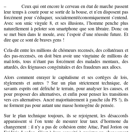
– Ceux qui ont encore le cerveau en état de marche passent
leur temps à courir pour se sortir de la bouse, et n’en disposent pas
forcément pour s’éduquer, socialement/économiquement s’entend.
Avec son smic virgule 8, et ses illusions, l’homme penche plus
naturellement à peloter son smartphone que son libraire. Donc on
se met bien dans le moule, avec l’espoir d’une réussite future. Et
dire que ce sont de braves gens !
Cela-dit entre les millions de chômeurs recensés, des collatéraux et
des pas-recensés, on doit bien avoir une vingtaine de millions de
mal-lotis, tous n’étant pas forcément des malades mentaux, des
attardés, des feignasses congénitales et des fraudeurs aux allocs.
Alors comment enrayer le capitalisme et ses cortèges de lois,
règlements et autres ? Sur un plan strictement technique, de
savants esprits ont défriché le terrain, pour analyser les causes, et
pour proposer des alternatives, et enfin pour penser les transitions
vers ces alternatives. Ancré majoritairement à gauche (du PS !), ils
ne forment pas pour autant une masse homogène de pensée.
Sur le plan technique toujours, ils se rejoignent, les désaccords
apparaissent si l’on tente de mesurer leur taux d’hormone du
changement : il n’y a pas de cohésion entre Attac, Paul Jorion ou