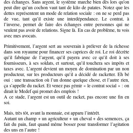
des échanges. Sans argent, le système marche bien dès lors qu’on
peut dire qu’un cochon vaut tant de kilo de patates. Notez que les
dettes représentent un mode de relation sociale : on ne se perd pas
de vue, tant qu’il existe une interdépendance. Le contrat, à
l’inverse, permet de faire des échanges entre personnes qui ne
veulent pas avoir de relations. Signe là. En cas de problème, tu vois
avec mes avocats.
Primitivement, l’argent sert au souverain à prélever de la richesse
dans son royaume pour financer ses caprices de roi. Le roi décrète
qu’il fabrique de l’argent, qu’il payera avec ce qu’il doit à ses
fournisseurs, à ses soldats, et surtout, qu’il touchera ses impôts et
taxes avec. L’argent devient un moyen de domination par un non
producteur, sur les producteurs qu’il a décidé de racketter. Eh bé
oui : une transaction où l’un donne quelque chose, et l’autre rien,
ça s’appelle du racket. Et venez pas gémir « le contrat social » : on
dirait le Medef qui promet des emplois !
A ce stade, l’argent est un outil de racket, pas encore une fin en
soi.
Mais, très tôt, avant la monnaie, est apparu l’intérêt.
Autant un champ + un agriculteur + un cheval + des semences, ça
fait du pain, faut quand même bosser pour transformer l’agitation
des uns en l’autre !