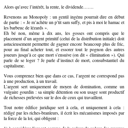
Alors qu’avec l’intérêt, la rente, le dividende…….
Revenons au Monopoly : un gentil ingénu pourrait dire en début
de partie : « Je m’achète un p’tit sam suffy, et pis à moi le hamac et
les barbeuc de lézards ».
Eh bé non, même à dix ans, les gosses ont compris que le
placement d’un argent primitif (celui de la distribution initiale) doit
astucieusement permettre de gagner encore beaucoup plus de fric,
pour au final acheter tout, et essorer tout le pognon des autres
joueurs jusqu’à ce que mort s’ensuive (on dit « élimination »). Qui
parle de se loger ? Je parle d’instinct de mort, consubstantiel du
capitalisme.
Vous comprenez bien que dans ce cas, l’argent ne correspond pas
à une production, à un travail.
L’argent sert uniquement de moyen de domination, comme un
vulgaire gourdin : sa simple détention ou son usage sont productif
de richesses prélevées sur le dos de ceux qui travaillent.
Tout notre édifice juridique sert à cela, et uniquement à cela :
rédigé par les riches-branleurs, il écrit les mécanismes imposés par
la force de la loi, qui obligent :