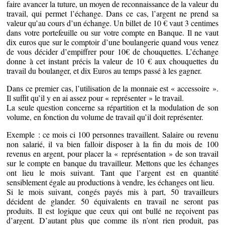
faire avancer la tuture, un moyen de reconnaissance de la valeur du
travail, qui permet l’échange. Dans ce cas, l’argent ne prend sa
valeur qu’au cours d’un échange. Un billet de 10 € vaut 3 centimes
dans votre portefeuille ou sur votre compte en Banque. Il ne vaut
dix euros que sur le comptoir d’une boulangerie quand vous venez
de vous décider d’empiffrer pour 10€ de chouquettes. L’échange
donne à cet instant précis la valeur de 10 € aux chouquettes du
travail du boulanger, et dix Euros au temps passé à les gagner.
Dans ce premier cas, l’utilisation de la monnaie est « accessoire ».
Il suffit qu’il y en ai assez pour « représenter » le travail.
La seule question concerne sa répartition et la modulation de son
volume, en fonction du volume de travail qu’il doit représenter.
Exemple : ce mois ci 100 personnes travaillent. Salaire ou revenu
non salarié, il va bien falloir disposer à la fin du mois de 100
revenus en argent, pour placer la « représentation » de son travail
sur le compte en banque du travailleur. Mettons que les échanges
ont lieu le mois suivant. Tant que l’argent est en quantité
sensiblement égale au productions à vendre, les échanges ont lieu.
Si le mois suivant, congés payés mis à part, 50 travailleurs
décident de glander. 50 équivalents en travail ne seront pas
produits. Il est logique que ceux qui ont bullé ne reçoivent pas
d’argent. D’autant plus que comme ils n’ont rien produit, pas