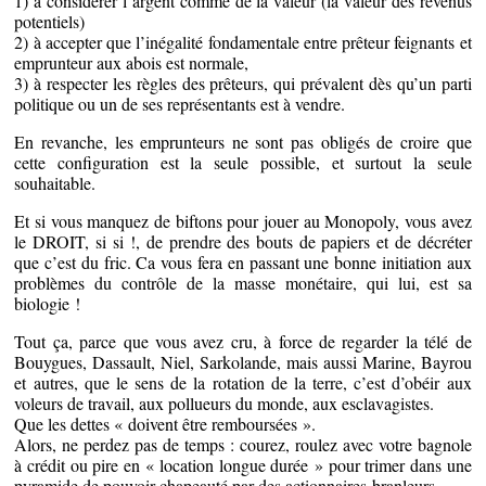
1) à considérer l’argent comme de la valeur (la valeur des revenus
potentiels)
2) à accepter que l’inégalité fondamentale entre prêteur feignants et
emprunteur aux abois est normale,
3) à respecter les règles des prêteurs, qui prévalent dès qu’un parti
politique ou un de ses représentants est à vendre.
En revanche, les emprunteurs ne sont pas obligés de croire que
cette configuration est la seule possible, et surtout la seule
souhaitable.
Et si vous manquez de biftons pour jouer au Monopoly, vous avez
le DROIT, si si !, de prendre des bouts de papiers et de décréter
que c’est du fric. Ca vous fera en passant une bonne initiation aux
problèmes du contrôle de la masse monétaire, qui lui, est sa
biologie !
Tout ça, parce que vous avez cru, à force de regarder la télé de
Bouygues, Dassault, Niel, Sarkolande, mais aussi Marine, Bayrou
et autres, que le sens de la rotation de la terre, c’est d’obéir aux
voleurs de travail, aux pollueurs du monde, aux esclavagistes.
Que les dettes « doivent être remboursées ».
Alors, ne perdez pas de temps : courez, roulez avec votre bagnole
à crédit ou pire en « location longue durée » pour trimer dans une
pyramide de pouvoir chapeauté par des actionnaires-branleurs.