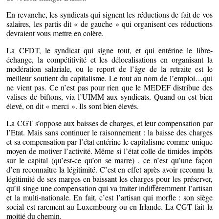
En revanche, les syndicats qui signent les réductions de fait de vos
salaires, les partis dit « de gauche » qui organisent ces réductions
devraient vous mettre en colère.
La CFDT, le syndicat qui signe tout, et qui entérine le libre-
échange, la compétitivité et les délocalisations en organisant la
modération salariale, ou le report de l’âge de la retraite est le
meilleur soutient du capitalisme. Le tout au nom de l’emploi…qui
ne vient pas. Ce n’est pas pour rien que le MEDEF distribue des
valises de biftons, via l’UIMM aux syndicats. Quand on est bien
élevé, on dit « merci ». Ils sont bien élevés.
La CGT s’oppose aux baisses de charges, et leur compensation par
l’Etat. Mais sans continuer le raisonnement : la baisse des charges
et sa compensation par l’état entérine le capitalisme comme unique
moyen de motiver l’activité. Même si l’état colle de timides impôts
sur le capital (qu’est-ce qu’on se marre) , ce n’est qu’une façon
d’en reconnaître la légitimité. C’est en effet après avoir reconnu la
légitimité de ses marges en baissant les charges pour les préserver,
qu’il singe une compensation qui va traiter indifféremment l’artisan
et la multi-nationale. En fait, c’est l’artisan qui morfle : son siège
social est rarement au Luxembourg ou en Irlande. La CGT fait la
moitié du chemin.