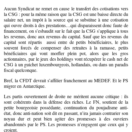
Aucun Syndicat ne remet en cause le transfert des cotisations vers
la CSG : pour la même raison que la CSG est une baisse directe du
salaire net, un impôt à la source qui se substitue à une cotisation
qui ouvre droits à des prestations…qui disparaissent donc faute de
financement, on s’esbaudit sur le fait que la CSG s’applique à tous
les revenus, donc aux revenus du capital. Sauf que les revenus du
capital sont répartis aussi entre de petits bénéficiaires, le plus
souvent forcés de compenser des retraites à la ramasse, petits
bénéficiaires qui vont morfler plein pot, alors que les gros
actionnaires, par le jeux des holdings vont récupérer le cash net de
CSG à un guichet luxembourgeois, hollandais, ou dans un paradis
fiscal quelconque.
Bref, la CFDT devrait s’affilier franchement au MEDEF. Et le PS
migrer en Antarctique.
Les partis ouvertement de droite ne méritent aucune critique : ils
sont cohérents dans la défense des riches. Le FN, soutient de la
petite bourgeoisie possédante, continuation du poujadisme anti-
état, donc anti-nation soit dit en passant, n’ira jamais contrarier son
noyau dur et peut bien agiter des promesses à des ouvriers
abandonnés par le PS. Les promesses n’engagent que ceux qui y
croient.