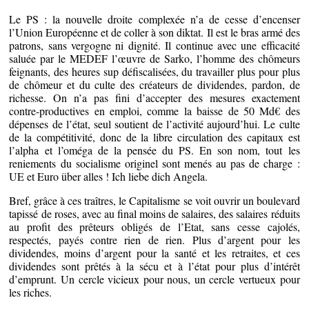
Le PS : la nouvelle droite complexée n’a de cesse d’encenser
l’Union Européenne et de coller à son diktat. Il est le bras armé des
patrons, sans vergogne ni dignité. Il continue avec une efficacité
saluée par le MEDEF l’œuvre de Sarko, l’homme des chômeurs
feignants, des heures sup défiscalisées, du travailler plus pour plus
de chômeur et du culte des créateurs de dividendes, pardon, de
richesse. On n’a pas fini d’accepter des mesures exactement
contre-productives en emploi, comme la baisse de 50 Md€ des
dépenses de l’état, seul soutient de l’activité aujourd’hui. Le culte
de la compétitivité, donc de la libre circulation des capitaux est
l’alpha et l’oméga de la pensée du PS. En son nom, tout les
reniements du socialisme originel sont menés au pas de charge :
UE et Euro über alles ! Ich liebe dich Angela.
Bref, grâce à ces traîtres, le Capitalisme se voit ouvrir un boulevard
tapissé de roses, avec au final moins de salaires, des salaires réduits
au profit des prêteurs obligés de l’Etat, sans cesse cajolés,
respectés, payés contre rien de rien. Plus d’argent pour les
dividendes, moins d’argent pour la santé et les retraites, et ces
dividendes sont prêtés à la sécu et à l’état pour plus d’intérêt
d’emprunt. Un cercle vicieux pour nous, un cercle vertueux pour
les riches.