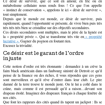
Ce désir de survivre, que ce soit en amour, en fric ou en
métabolisme cellulaire nous rends fous ! Ce que l’on appelle
« instinct de conservation », appelons le ici « désir de survivre »,
tout simplement.
Depuis que le monde est monde, ce désir de survivre, puis
rapidement, quand l’opportunité se présente, de vivre bien puis très
très très très bien se cristallise sur des objectifs secondaires.
Ces désirs secondaires sont multiples, mais le père de la lignée est
la « propriété privée ». Qui se transforme très vite en
« propriété
lucrative ».
Gagner du pognon en foutant rien.
Excusez la trivialité.
Ce désir est le garant de l’ordre
injuste
Cette notion d’ordre est très étonnante : demandez à un crève la
faim black américain dans un faubourg sinistré de Detroit ce qu’il
pense de la finance ou des riches, il vous répondra que ces gens
sont merveilleux et qu’il rêve d’entrer dans leur club. Le pire
damné de la terre trouve le monde juste. On le lui a collé dans le
crâne, mais comme il est persuadé qu’il a raison…devant son
drapeau étoilé. Imaginez des drapeaux français à chaque fenêtre de
nos cités.
Que font les rappeurs des cités quand ils tapent un jackpot : Ils se