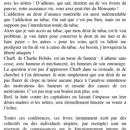
avec les nôtres ! D’ailleurs, qui sait, derrière un de vos livrets de
pauvre, votre assurance-vie, vous avez peut-être du Monsanto !
L’addiction au désir d’aisance matérielle est aussi indémerdable
que l’addiction au tabac. On sait que c’est pas bien, mais on ne
supporte pas l’interdiction totale du tabac.
Alors que je suis accro au tabac, que mon désir de tabac est le vrai
problème, je vais lutter pour conserver le droit de me tuer et de
faire payer « les autres » pour les soins qu’il va falloir me
prodiguer en fin de vie à cause du tabac. Au besoin, j’invoquerai la
liberté attaquée !
Charb, de Charlie Hebdo, est un tueur de fumeur : il allume sans
cesse, avec humour et méchanceté, les fumeurs de son entourage.
La question n’est pas d’approuver Charb dans sa croisade, ni de
chercher à l’en détourner. Je note simplement que son désir de ne
pas flairer de clope ne laisse aucune place à l’analyse minutieuse
des motivations des fumeurs et ensuite des causes de ces
motivations. C’est pas trop son boulot non plus, soit.
Bref, la lutte contre les capitalistes en faisant l’impasse sur leur
désirs-maitres et les nôtres, sera éternellement timorée ou vouée à
l’échec.
Toutes ces conférences, ces livres (notamment écrit par des
collectifs ou des individuels inspirés, par exemple) sont un
réservoir de connaissances sur le fonctionnement interne du