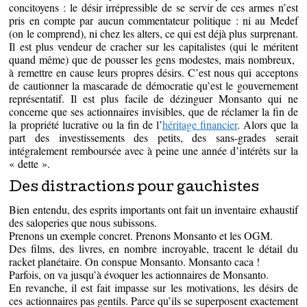
concitoyens : le désir irrépressible de se servir de ces armes n’est
pris en compte par aucun commentateur politique : ni au Medef
(on le comprend), ni chez les alters, ce qui est déjà plus surprenant.
Il est plus vendeur de cracher sur les capitalistes (qui le méritent
quand même) que de pousser les gens modestes, mais nombreux,
à remettre en cause leurs propres désirs. C’est nous qui acceptons
de cautionner la mascarade de démocratie qu’est le gouvernement
représentatif. Il est plus facile de dézinguer Monsanto qui ne
concerne que ses actionnaires invisibles, que de réclamer la fin de
la propriété lucrative ou la fin de l’
héritage financier
. Alors que la
part des investissements des petits, des sans-grades serait
intégralement remboursée avec à peine une année d’intérêts sur la
« dette ».
Des distractions pour gauchistes
Bien entendu, des esprits importants ont fait un inventaire exhaustif
des saloperies que nous subissons.
Prenons un exemple concret. Prenons Monsanto et les OGM.
Des films, des livres, en nombre incroyable, tracent le détail du
racket planétaire. On conspue Monsanto. Monsanto caca !
Parfois, on va jusqu’à évoquer les actionnaires de Monsanto.
En revanche, il est fait impasse sur les motivations, les désirs de
ces actionnaires pas gentils. Parce qu’ils se superposent exactement