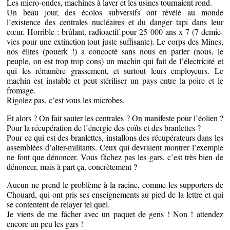
Les micro-ondes, machines à laver et les usines tournaient rond.
Un beau jour, des écolos subversifs ont révélé au monde
l’existence des centrales nucléaires et du danger tapi dans leur
cœur. Horrible : brûlant, radioactif pour 25 000 ans x 7 (7 demie-
vies pour une extinction tout juste suffisante). Le corps des Mines,
nos élites (pouerk !) a concocté sans nous en parler (nous, le
peuple, on est trop trop cons) un machin qui fait de l’électricité et
qui les rémunère grassement, et surtout leurs employeurs. Le
machin est instable et peut stériliser un pays entre la poire et le
fromage.
Rigolez pas, c’est vous les microbes.
Et alors ? On fait sauter les centrales ? On manifeste pour l’éolien ?
Pour la récupération de l’énergie des coïts et des branlettes ?
Pour ce qui est des branlettes, installons des récupérateurs dans les
assemblées d’alter-militants. Ceux qui devraient montrer l’exemple
ne font que dénoncer. Vous fâchez pas les gars, c’est très bien de
dénoncer, mais à part ça, concrètement ?
Aucun ne prend le problème à la racine, comme les supporters de
Chouard, qui ont pris ses enseignements au pied de la lettre et qui
se contentent de relayer tel quel.
Je viens de me fâcher avec un paquet de gens ! Non ! attendez
encore un peu les gars !