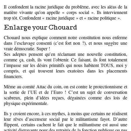
Il confondent la racine juridique du problème, avec les aléas de la
matière vivante qu’on appelle « corps social ». Ils interviennent
trop tôt. Confondent « racine juridique » et « racine politique ».
Enlarge your Chouard
Chouard nous explique comment notre constitution nous enferme
dans l’esclavage consenti (c’est fort non ?), et nous suggère une
vraie démocratie. Super !
Ses adeptes pensent qu’en réclamant une nouvelle constitution,
comme ça, cash, ils vont l’obtenir. Ce faisant, ils font totalement
l’impasse sur les désirs primitifs qui nous habitent TOUS, moi y
compris, et qui trouvent leurs exutoires dans les placements
financiers.
Même au comité Attac du coin, on est contre le protectionnisme et
la sortie de l’UE et de l’Euro ! C’est un sujet de conversation
scabreux, plein d’idées reçues, dégainées comme des lois de
physique expérimentale.
Ils y croient encore, à ces mythes, à moins que certains ne réalisent
leur rêves d’ascenseur social par le militantisme fayot. D’autre
flippent, certains cachent le fait que le militantisme est aussi une
activité distrayante pour des retraités de la fonction publique ou pas