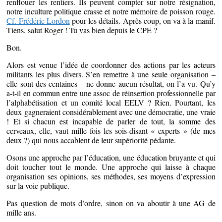
renflouer les rentiers. Ils peuvent compter sur notre résignation,
notre inculture politique crasse et notre mémoire de poisson rouge.
Cf. Frédéric Lordon
pour les détails. Après coup, on va à la manif.
Tiens, salut Roger ! Tu vas bien depuis le CPE ?
Bon.
Alors est venue l’idée de coordonner des actions par les acteurs
militants les plus divers. S’en remettre à une seule organisation –
elle sont des centaines – ne donne aucun résultat, on l’a vu. Qu’y
a-t-il en commun entre une assoc de réinsertion professionnelle par
l’alphabétisation et un comité local EELV ? Rien. Pourtant, les
deux gagneraient considérablement avec une démocratie, une vraie
! Et si chacun est incapable de parler de tout, la somme des
cerveaux, elle, vaut mille fois les sois-disant « experts » (de mes
deux ?) qui nous accablent de leur supériorité pédante.
Osons une approche par l’éducation, une éducation bruyante et qui
doit toucher tout le monde. Une approche qui laisse à chaque
organisation ses opinions, ses méthodes, ses moyens d’expression
sur la voie publique.
Pas question de mots d’ordre, sinon on va aboutir à une AG de
mille ans.