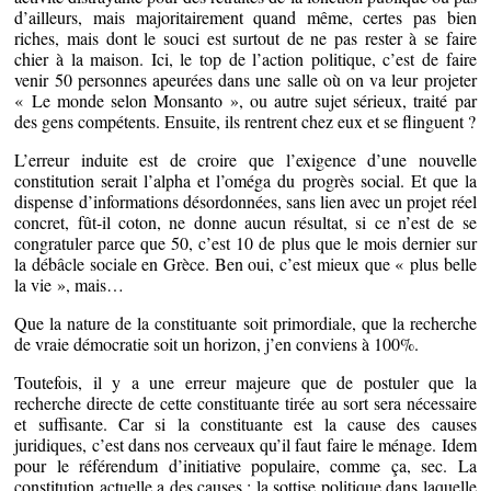
d’ailleurs, mais majoritairement quand même, certes pas bien
riches, mais dont le souci est surtout de ne pas rester à se faire
chier à la maison. Ici, le top de l’action politique, c’est de faire
venir 50 personnes apeurées dans une salle où on va leur projeter
« Le monde selon Monsanto », ou autre sujet sérieux, traité par
des gens compétents. Ensuite, ils rentrent chez eux et se flinguent ?
L’erreur induite est de croire que l’exigence d’une nouvelle
constitution serait l’alpha et l’oméga du progrès social. Et que la
dispense d’informations désordonnées, sans lien avec un projet réel
concret, fût-il coton, ne donne aucun résultat, si ce n’est de se
congratuler parce que 50, c’est 10 de plus que le mois dernier sur
la débâcle sociale en Grèce. Ben oui, c’est mieux que « plus belle
la vie », mais…
Que la nature de la constituante soit primordiale, que la recherche
de vraie démocratie soit un horizon, j’en conviens à 100%.
Toutefois, il y a une erreur majeure que de postuler que la
recherche directe de cette constituante tirée au sort sera nécessaire
et suffisante. Car si la constituante est la cause des causes
juridiques, c’est dans nos cerveaux qu’il faut faire le ménage. Idem
pour le référendum d’initiative populaire, comme ça, sec. La
constitution actuelle a des causes : la sottise politique dans laquelle