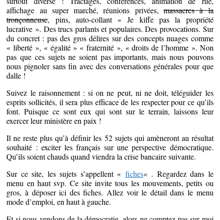
surtout diverse ! Tractages, conférences, animation de rue,
affichage au super marché, réunions privées,
massacres à la
tronçonneuse
, pins, auto-collant « Je kiffe pas la propriété
lucrative ». Des trucs parlants et populaires. Des provocations. Sur
du concret : pas des gros délires sur des concepts nuages comme
« liberté », « égalité » « fraternité », « droits de l’homme ». Non
pas que ces sujets ne soient pas importants, mais nous pouvons
nous pignoler sans fin avec des conversations générales pour que
dalle !
Suivez le raisonnement : si on ne peut, ni ne doit, téléguider les
esprits sollicités, il sera plus efficace de les respecter pour ce qu’ils
font. Puisque ce sont eux qui sont sur le terrain, laissons leur
exercer leur ministère en paix !
Il ne reste plus qu’à définir les 52 sujets qui amèneront au résultat
souhaité : exciter les français sur une perspective démocratique.
Qu’ils soient chauds quand viendra la crise bancaire suivante.
Sur ce site, les sujets s’appellent «
fiches
« . Regardez dans le
menu en haut svp. Ce site invite tous les mouvements, petits ou
gros, à déposer ici des fiches. Allez voir le détail dans le menu
mode d’emploi, en haut à gauche.
Et si nous vendons de la démocratie, alors ne comptez pas sur moi