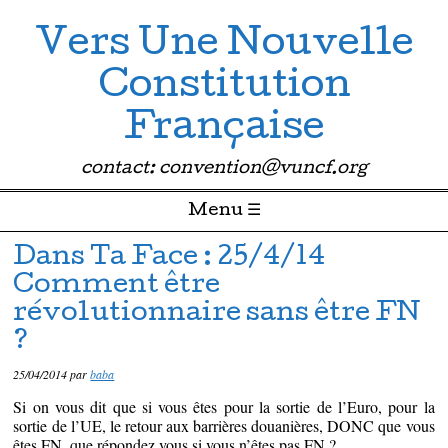
Vers Une Nouvelle
Constitution
Française
contact: convention@vuncf.org
Menu ☰
Passer directement au contenu
Dans Ta Face : 25/4/14
Comment être
révolutionnaire sans être FN
?
25/04/2014
par
baba
Si on vous dit que si vous êtes pour la sortie de l’Euro, pour la
sortie de l’UE, le retour aux barrières douanières, DONC que vous
êtes FN, que répondez vous si vous n’êtes pas FN ?