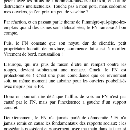
pètent avec les droits de l’homme-à-plus-de-2000 km, et d’autre
distractions intellectuelles. Touche pas à mon pote, mais sodomise
mes ouvriers, je t’en prie..un peu de vaseline ?
Par réaction, et en passant par le thème de l’immigré-qui-pique-les-
emplois quand des usines sont délocalisées, le FN ramasse à bon
compte.
Puis, le FN constate que son noyau dur de clientèle, petit
propriétaire lucratif de province, commence lui aussi à morfler.
Virement de bord, moussaillon !
L’Europe, qui n’a plus de raison d’être un rempart contre les
rouges, devient subitement une menace. Crack, le FN est
protectionniste ! C’est une pure coïncidence que ce revirement
soit, au même moment une aubaine pour les ouvriers poubellisés
avec mépris par le PS.
Donc on pourrait dire déjà que l’afflux de voix au FN n’est pas
causé par le FN, mais par l’inexistence à gauche d’un support
concret.
Deuxièmement, le FN n’a jamais parlé de démocratie ! Et n’a
jamais remis en cause les fondamentaux des rapports sociaux : les
possédants possèdent et gouvernent, avec ma main dans ta face, si