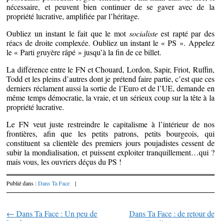
nécessaire, et peuvent bien continuer de se gaver avec de la
propriété lucrative, amplifiée par l’héritage.
Oubliez un instant le fait que le mot
socialiste
est rapté par des
réacs de droite complexée. Oubliez un instant le « PS ». Appelez
le « Parti gruyère râpé » jusqu’à la fin de ce billet.
La différence entre le FN et Chouard, Lordon, Sapir, Friot, Ruffin,
Todd et les pleins d’autres dont je prétend faire partie, c’est que ces
derniers réclament aussi la sortie de l’Euro et de l’UE, demande en
même temps démocratie, la vraie, et un sérieux coup sur la tête à la
propriété lucrative.
Le FN veut juste restreindre le capitalisme à l’intérieur de nos
frontières, afin que les petits patrons, petits bourgeois, qui
constituent sa clientèle des premiers jours poujadistes cessent de
subir la mondialisation, et puissent exploiter tranquillement…qui ?
mais vous, les ouvriers déçus du PS !
Publié dans :
Dans Ta Face
|
←
Dans Ta Face : Un peu de
Dans Ta Face : de retour de
Parcourir les articles