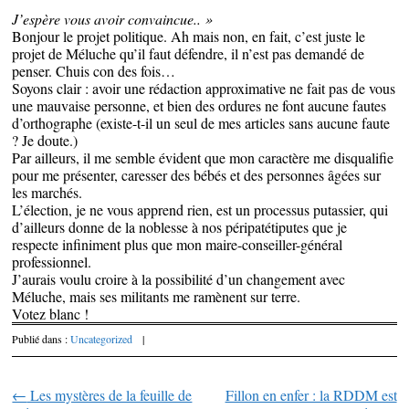
J’espère vous avoir convaincue.. »
Bonjour le projet politique. Ah mais non, en fait, c’est juste le
projet de Méluche qu’il faut défendre, il n’est pas demandé de
penser. Chuis con des fois…
Soyons clair : avoir une rédaction approximative ne fait pas de vous
une mauvaise personne, et bien des ordures ne font aucune fautes
d’orthographe (existe-t-il un seul de mes articles sans aucune faute
? Je doute.)
Par ailleurs, il me semble évident que mon caractère me disqualifie
pour me présenter, caresser des bébés et des personnes âgées sur
les marchés.
L’élection, je ne vous apprend rien, est un processus putassier, qui
d’ailleurs donne de la noblesse à nos péripatétiputes que je
respecte infiniment plus que mon maire-conseiller-général
professionnel.
J’aurais voulu croire à la possibilité d’un changement avec
Méluche, mais ses militants me ramènent sur terre.
Votez blanc !
Publié dans :
Uncategorized
|
←
Les mystères de la feuille de
Fillon en enfer : la RDDM est
Parcourir les articles