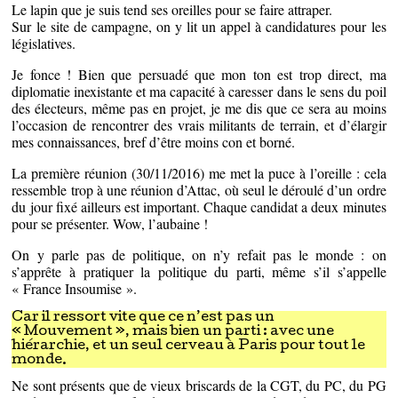
Le lapin que je suis tend ses oreilles pour se faire attraper.
Sur le site de campagne, on y lit un appel à candidatures pour les
législatives.
Je fonce ! Bien que persuadé que mon ton est trop direct, ma
diplomatie inexistante et ma capacité à caresser dans le sens du poil
des électeurs, même pas en projet, je me dis que ce sera au moins
l’occasion de rencontrer des vrais militants de terrain, et d’élargir
mes connaissances, bref d’être moins con et borné.
La première réunion (30/11/2016) me met la puce à l’oreille : cela
ressemble trop à une réunion d’Attac, où seul le déroulé d’un ordre
du jour fixé ailleurs est important. Chaque candidat a deux minutes
pour se présenter. Wow, l’aubaine !
On y parle pas de politique, on n’y refait pas le monde : on
s’apprête à pratiquer la politique du parti, même s’il s’appelle
« France Insoumise ».
Car il ressort vite que ce n’est pas un
« Mouvement », mais bien un parti : avec une
hiérarchie, et un seul cerveau à Paris pour tout le
monde.
Ne sont présents que de vieux briscards de la CGT, du PC, du PG