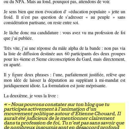
ou du NPA. Mais au fond, pourquoi pas, attendons de voir.
Je sens bien que mon évocation d' »éducation populaire » jette un
froid. Il n’est pas question de s’adresser « au peuple » sans
considération partisane, on reste entre soi.
Je lâche donc ma candidature : vous avez vu ma profession de foi
que j’ai publiée.
Très vite, j’ai une réponse du mâle alpha de la bande : non pas via
la liste de diffusion destinée aux 60 participants des deux groupes
pour les 4ieme et 5ieme circonscription du Gard, mais directement,
en aparté.
Il y figure deux phrases : l’une, parfaitement justifiée, relève que
mon idée de laisser la députation au suppléant à mi-mandat est
juridiquement idiote. La formulation est juste méprisante.
La deuxième, je vous la livre :
« – Nous pouvons constater sur ton blog que tu
participes activement à l’animation d’un
mouvement politique autour d’Étienne Chouard. Il
aurait été judicieux de le mentionner clairement
dans ta profession de foi. Tu n’est pas sans savoir que
de nombreux insoumis sont en désaccord profond