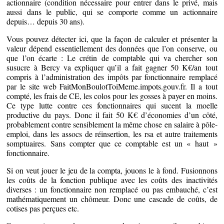
actionnaire (condition nécessaire pour entrer dans le privé, mais
aussi dans le public, qui se comporte comme un actionnaire
depuis… depuis 30 ans).
Vous pouvez détecter ici, que la façon de calculer et présenter la
valeur dépend essentiellement des données que l’on conserve, ou
que l’on écarte : Le crétin de comptable qui va chercher son
susucre à Bercy va expliquer qu’il a fait gagner 50 K€/an tout
compris à l’administration des impôts par fonctionnaire remplacé
par le site web FaitMonBoulotToiMeme.impots.gouv.fr. Il a tout
compté, les frais de CE, les colos pour les gosses à payer en moins.
Ce type lutte contre ces fonctionnaires qui sucent la moelle
productive du pays. Donc il fait 50 K€ d’économies d’un côté,
probablement contre sensiblement la même chose en salaire à pôle-
emploi, dans les assocs de réinsertion, les rsa et autre traitements
somptuaires. Sans compter que ce comptable est un « haut »
fonctionnaire.
Si on veut jouer le jeu de la compta, jouons le à fond. Fusionnons
les coûts de la fonction publique avec les coûts des inactivités
diverses : un fonctionnaire non remplacé ou pas embauché, c’est
mathématiquement un chômeur. Donc une cascade de coûts, de
cotises pas perçues etc.