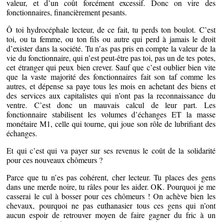
valeur, et d’un coût forcément excessif. Donc on vire des
fonctionnaires, financièrement pesants.
Ô toi hydrocéphale lecteur, de ce fait, tu perds ton boulot. C’est
toi, ou ta femme, ou ton fils ou autre qui perd à jamais le droit
d’exister dans la société. Tu n’as pas pris en compte la valeur de la
vie du fonctionnaire, qui n’est peut-être pas toi, pas un de tes potes,
cet étranger qui peux bien crever. Sauf que c’est oublier bien vite
que la vaste majorité des fonctionnaires fait son taf comme les
autres, et dépense sa paye tous les mois en achetant des biens et
des services aux capitalistes qui n’ont pas la reconnaissance du
ventre. C’est donc un mauvais calcul de leur part. Les
fonctionnaire stabilisent les volumes d’échanges ET la masse
monétaire M1, celle qui tourne, qui joue son rôle de lubrifiant des
échanges.
Et qui c’est qui va payer sur ses revenus le coût de la solidarité
pour ces nouveaux chômeurs ?
Parce que tu n’es pas cohérent, cher lecteur. Tu places des gens
dans une merde noire, tu râles pour les aider. OK. Pourquoi je me
casserai le cul à bosser pour ces chômeurs ! On achève bien les
chevaux, pourquoi ne pas euthanasier tous ces gens qui n’ont
aucun espoir de retrouver moyen de faire gagner du fric à un