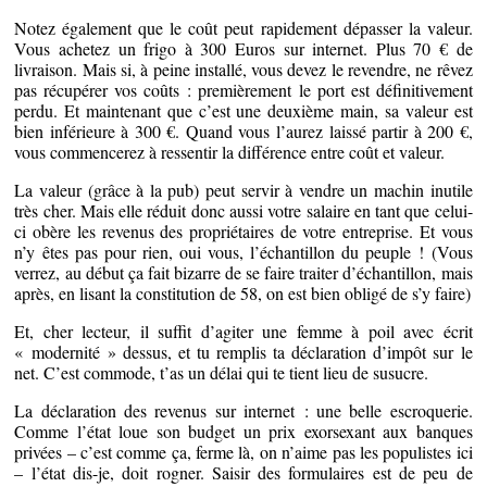
Notez également que le coût peut rapidement dépasser la valeur.
Vous achetez un frigo à 300 Euros sur internet. Plus 70 € de
livraison. Mais si, à peine installé, vous devez le revendre, ne rêvez
pas récupérer vos coûts : premièrement le port est définitivement
perdu. Et maintenant que c’est une deuxième main, sa valeur est
bien inférieure à 300 €. Quand vous l’aurez laissé partir à 200 €,
vous commencerez à ressentir la différence entre coût et valeur.
La valeur (grâce à la pub) peut servir à vendre un machin inutile
très cher. Mais elle réduit donc aussi votre salaire en tant que celui-
ci obère les revenus des propriétaires de votre entreprise. Et vous
n’y êtes pas pour rien, oui vous, l’échantillon du peuple ! (Vous
verrez, au début ça fait bizarre de se faire traiter d’échantillon, mais
après, en lisant la constitution de 58, on est bien obligé de s’y faire)
Et, cher lecteur, il suffit d’agiter une femme à poil avec écrit
« modernité » dessus, et tu remplis ta déclaration d’impôt sur le
net. C’est commode, t’as un délai qui te tient lieu de susucre.
La déclaration des revenus sur internet : une belle escroquerie.
Comme l’état loue son budget un prix exorsexant aux banques
privées – c’est comme ça, ferme là, on n’aime pas les populistes ici
– l’état dis-je, doit rogner. Saisir des formulaires est de peu de