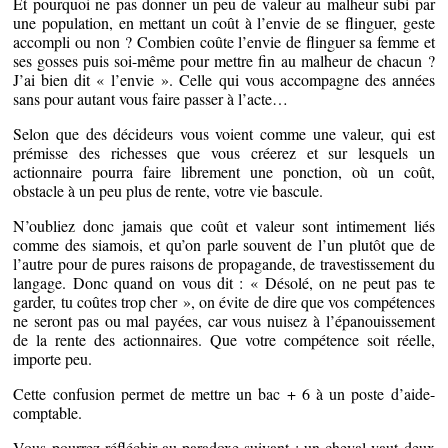
Et pourquoi ne pas donner un peu de valeur au malheur subi par
une population, en mettant un coût à l’envie de se flinguer, geste
accompli ou non ? Combien coûte l’envie de flinguer sa femme et
ses gosses puis soi-même pour mettre fin au malheur de chacun ?
J’ai bien dit « l’envie ». Celle qui vous accompagne des années
sans pour autant vous faire passer à l’acte…
Selon que des décideurs vous voient comme une valeur, qui est
prémisse des richesses que vous créerez et sur lesquels un
actionnaire pourra faire librement une ponction, où un coût,
obstacle à un peu plus de rente, votre vie bascule.
N’oubliez donc jamais que coût et valeur sont intimement liés
comme des siamois, et qu’on parle souvent de l’un plutôt que de
l’autre pour de pures raisons de propagande, de travestissement du
langage. Donc quand on vous dit : « Désolé, on ne peut pas te
garder, tu coûtes trop cher », on évite de dire que vos compétences
ne seront pas ou mal payées, car vous nuisez à l’épanouissement
de la rente des actionnaires. Que votre compétence soit réelle,
importe peu.
Cette confusion permet de mettre un bac + 6 à un poste d’aide-
comptable.
Vous pourrez réfléchir au paradoxe suivant : un cheval vaut deux