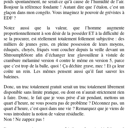
poids spontanément, ne serait-ce qu’à cause de l’humidité de l’air.
Bonjour la référence fondante ! Autant dire que l’étalon, c’est un
glaçon dans mon congélo. Vous imaginez le pouvoir de grévistes à
EDF ?
Notez aussi que la valeur, que l’homme augmente
proportionnellement à son désir de la posséder ET à la difficulté de
se la procurer, est réellement totalement follement subjective : des
milliers de jeunes gens, en pleine possession de leurs moyens,
éduqués, choyés, friqués vont coucher depuis la veille devant un
ShtroumphStore afin d’échanger leur glavouilleur à vistule de
crambure mélaminé version 4 contre le même en version 5, parce
que c’est trop de la balle, quoi ! Ça déchire grave, mec ! Et ça leur
coûte un rein. Les mêmes pensent aussi qu’il faut sauver les
baleines.
Donc, un truc totalement gratuit serait un truc totalement librement
disponible sans limite pratique, ou dont on n’aurait strictement rien
à faire. Donc, le fait que je vous prive d’air pendant, mettons un
quart d’heure, ne vous posera pas de problème ? Déconnez pas, un
quart d’heure, c’est quoi dans une vie ? Remarquez que je viens de
vous introduire la notion de valeur résiduelle.
Non ! Ne zappez pas !