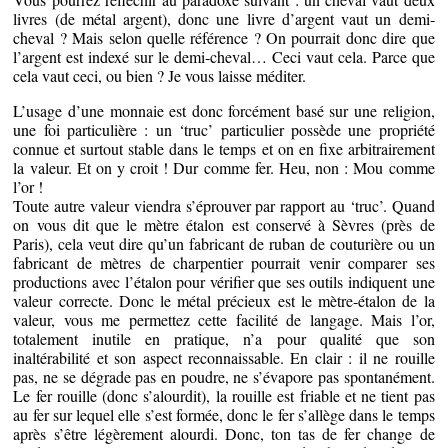
livres (de métal argent), donc une livre d’argent vaut un demi-
cheval ? Mais selon quelle référence ? On pourrait donc dire que
l’argent est indexé sur le demi-cheval… Ceci vaut cela. Parce que
cela vaut ceci, ou bien ? Je vous laisse méditer.
L’usage d’une monnaie est donc forcément basé sur une religion,
une foi particulière : un ‘truc’ particulier possède une propriété
connue et surtout stable dans le temps et on en fixe arbitrairement
la valeur. Et on y croit ! Dur comme fer. Heu, non : Mou comme
l’or !
Toute autre valeur viendra s’éprouver par rapport au ‘truc’. Quand
on vous dit que le mètre étalon est conservé à Sèvres (près de
Paris), cela veut dire qu’un fabricant de ruban de couturière ou un
fabricant de mètres de charpentier pourrait venir comparer ses
productions avec l’étalon pour vérifier que ses outils indiquent une
valeur correcte. Donc le métal précieux est le mètre-étalon de la
valeur, vous me permettez cette facilité de langage. Mais l’or,
totalement inutile en pratique, n’a pour qualité que son
inaltérabilité et son aspect reconnaissable. En clair : il ne rouille
pas, ne se dégrade pas en poudre, ne s’évapore pas spontanément.
Le fer rouille (donc s’alourdit), la rouille est friable et ne tient pas
au fer sur lequel elle s’est formée, donc le fer s’allège dans le temps
après s’être légèrement alourdi. Donc, ton tas de fer change de