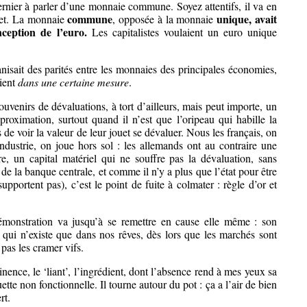
 dernier à parler d’une monnaie commune. Soyez attentifs, il va en
commune
unique, avait
 net. La monnaie
, opposée à la monnaie
ception de l’euro.
Les capitalistes voulaient un euro unique
sait des parités entre les monnaies des principales économies,
aient
dans une certaine mesure
.
uvenirs de dévaluations, à tort d’ailleurs, mais peut importe, un
roximation, surtout quand il n’est que l’oripeau qui habille la
 de voir la valeur de leur jouet se dévaluer. Nous les français, on
dustrie, on joue hors sol : les allemands ont au contraire une
ire, un capital matériel qui ne souffre pas la dévaluation, sans
de la banque centrale, et comme il n’y a plus que l’état pour être
supportent pas), c’est le point de fuite à colmater : règle d’or et
émonstration va jusqu’à se remettre en cause elle même : son
qui n’existe que dans nos rêves, dès lors que les marchés sont
 pas les cramer vifs.
nence, le ‘liant’, l’ingrédient, dont l’absence rend à mes yeux sa
tte non fonctionnelle. Il tourne autour du pot : ça a l’air de bien
rt.