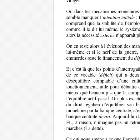
virages.
Or, dans les mécanismes monétaires 
semble manquer l’
intention initiale
: 
comprend que la stabilité de l’emploi
comme il le dit lui-même, le système
alors la nécessité
externe
n’apparaît p
On en reste alors à l’éviction des marc
lui-même et si le nerf de la guerre,
emmerdes reste le financement du
déf
Et c’est là que les points d’interro
de ce vocable (
déficit
) qui a deux 
déséquilibre comptable d’une ent
fonctionnement, utile pour débattre d
mieux que beaucoup – que la comptabi
l’équilibre actif-passif. Ou plus exa
du droit régalien d’équilibrer son b
monétaire par la banque centrale, c’e
banque centrale
devra
. Aujourd’hui la
FL, à raison, n’imagine pas un retou
marchés (La dette).
Ce qui nous amène à ce que j’appelle