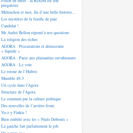
Fillon en enfer : la RDDM est son
purgatoire
Mélenchon et moi, fin d’une belle histoire…
Les mystères de la feuille de paie
Candidat !
Mr André Bellon répond à nos questions
La religion des riches
AGORA : Procurations et démocratie
« liquide »
AGORA : Parer aux plaisantins envahisseurs
AGORA : Le vote
Le retour de l’Hubris
Mumble 49.3
Un cycle dans l’Agora
Structure de l’Agora
Le commun par la culture politique
Des nouvelles de l’arrière-front.
Va-z-y Finkie !
Bien embêté avec les « Nuits Debouts »
La gauche fait parfaitement le job.
On a reçu ça :