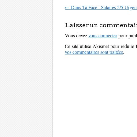
←
Dans Ta Face : Salaires 5/5 Urgen
Parcourir les art
Laisser un commentai
Vous devez
vous connecter
pour publ
Ce site utilise Akismet pour réduire 
vos commentaires sont traitées
.