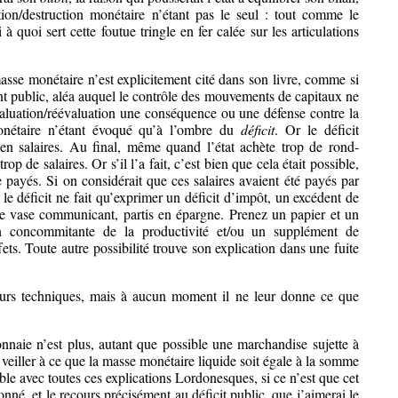
tion/destruction monétaire n’étant pas le seul : tout comme le
à quoi sert cette foutue tringle en fer calée sur les articulations
sse monétaire n’est explicitement cité dans son livre, comme si
dent public, aléa auquel le contrôle des mouvements de capitaux ne
évaluation/réévaluation une conséquence ou une défense contre la
onétaire n’étant évoqué qu’à l’ombre du
déficit
. Or le déficit
en salaires. Au final, même quand l’état achète trop de rond-
trop de salaires. Or s’il l’a fait, c’est bien que cela était possible,
e payés. Si on considérait que ces salaires avaient été payés par
s le déficit ne fait qu’exprimer un déficit d’impôt, un excédent de
t de vase communicant, partis en épargne. Prenez un papier et un
n concommitante de la productivité et/ou un supplément de
ets. Toute autre possibilité trouve son explication dans une fuite
ours techniques, mais à aucun moment il ne leur donne ce que
onnaie n’est plus, autant que possible une marchandise sujette à
à veiller à ce que la masse monétaire liquide soit égale à la somme
ible avec toutes ces explications Lordonesques, si ce n’est que cet
nné, et le recours précisément au déficit public, que j’aimerai le