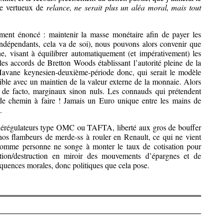
le vertueux de
relance, ne serait plus un aléa moral, mais tout
rement énoncé : maintenir la masse monétaire afin de payer les
s indépendants, cela va de soi), nous pouvons alors convenir que
e, visant à équilibrer automatiquement (et impérativement) les
les accords de Bretton Woods établissant l’autorité pleine de la
Havane keynesien-deuxième-période donc, qui serait le modèle
ble avec un maintien de la valeur externe de la monnaie. Alors
, de facto, marginaux sinon nuls. Les connauds qui prétendent
de chemin à faire ! Jamais un Euro unique entre les mains de
.
s dérégulateurs type OMC ou TAFTA, liberté aux gros de bouffer
t nos flambeurs de merde-ss à rouler en Renault, ce qui ne vient
 comme personne ne songe à monter le taux de cotisation pour
réation/destruction en miroir des mouvements d’épargnes et de
séquences morales, donc politiques que cela pose.