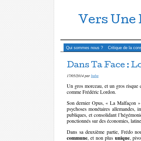
Vers Une 
Menu ☰
Passer directement au contenu
Qui sommes nous ?
Critique de la con
Dans Ta Face : L
17/05/2014
par
baba
Un gros morceau, et un gros risque d
comme Frédéric Lordon.
Son dernier Opus, « La Malfaçon » 
psychoses monétaires allemandes, im
publiques, et consolidant l’hégémonie
ponctionnés sur des économies, latin
Dans sa deuxième partie, Frédo nou
commune
unique
, et non plus
, piv