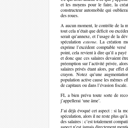
et les moyens pour le faire, la créa
constructeur automobile qui oublierai 
des roues.
A aucun moment, le contrôle de la ma
tout cela n’était que déficit ou excé
serait qu’annexe, et l’usage de la d
spéculation
externe
. La création m
exprime l’excédent comptable versé 
point, cela revient à dire qu’il a payé 
et donc que ces salaires devaient êtr
préemption sur l’activité privée, alor
salaires privés étant alors, par effe
crayon. Notez qu’une augmentatio
population active cause les mêmes eff
de capitaux ou dans l’évasion fiscale.
FL a bien prévu toute sorte de rec
j’appellerai ‘une âme’.
J’ai déjà évoqué cet aspect : si la m
spéculation, alors il ne reste plus qu’
des salaires : c’est totalement compat
aspect n’est jamais directement mentio