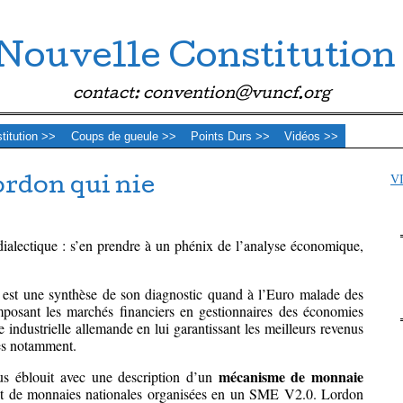
Nouvelle Constitution
contact: convention@vuncf.org
stitution >>
Coups de gueule >>
Points Durs >>
Vidéos >>
V
ordon qui nie
ialectique : s’en prendre à un phénix de l’analyse économique,
est une synthèse de son diagnostic quand à l’Euro malade des
posant les marchés financiers en gestionnaires des économies
 industrielle allemande en lui garantissant les meilleurs revenus
es notamment.
mécanisme de monnaie
s éblouit avec une description d’un
ot de monnaies nationales organisées en un SME V2.0. Lordon