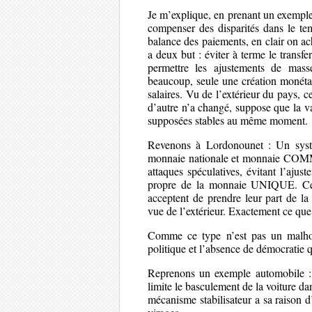
Je m’explique, en prenant un exempl
compenser des disparités dans le te
balance des paiements, en clair on 
a deux but : éviter à terme le transf
permettre les ajustements de mass
beaucoup, seule une création monétai
salaires. Vu de l’extérieur du pays, 
d’autre n’a changé, suppose que la v
supposées stables au même moment.
Revenons à Lordonounet : Un systè
monnaie nationale et monnaie COMM
attaques spéculatives, évitant l’ajus
propre de la monnaie UNIQUE. Cel
acceptent de prendre leur part de l
vue de l’extérieur. Exactement ce que
Comme ce type n’est pas un malhon
politique et l’absence de démocratie 
Reprenons un exemple automobile : s
limite le basculement de la voiture da
mécanisme stabilisateur a sa raison d’