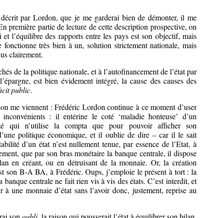
décrit par Lordon, que je me garderai bien de démonter, il me
En première partie de lecture de cette description prospective, on
 et l’équilibre des rapports entre les pays est son objectif, mais
 fonctionne très bien à un, solution strictement nationale, mais
lus clairement.
hés de la politique nationale, et à l’autofinancement de l’état par
 l’épargne, est bien évidement intégré, la cause des causes des
icit public
.
gation me viennent : Frédéric Lordon continue à ce moment d’user
inconvénients : il entérine le coté ‘maladie honteuse’ d’un
ité qui n’utilise la compta que pour pouvoir afficher son
’une politique économique, et il oublie de dire – car il le sait
lité d’un état n’est nullement tenue, par essence de l’Etat, à
ctement, que par son bras monétaire la banque centrale, il dispose
ilan en créant, ou en détruisant de la monnaie. Or, la création
st son B-A BA, à Frédéric. Oups, j’emploie le présent à tort : la
 banque centrale ne fait rien vis à vis des états. C’est interdit, et
r à une monnaie d’état sans l’avoir donc, justement, reprise au
rai son
oubli
, la raison qui pousserait l’état à équilibrer son bilan,