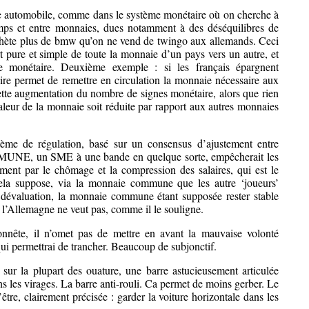
e automobile, comme dans le système monétaire où on cherche à
mps et entre monnaies, dues notamment à des déséquilibres de
achète plus de bmw qu’on ne vend de twingo aux allemands. Ceci
ert pure et simple de toute la monnaie d’un pays vers un autre, et
e monétaire. Deuxième exemple : si les français épargnent
re permet de remettre en circulation la monnaie nécessaire aux
cette augmentation du nombre de signes monétaire, alors que rien
aleur de la monnaie soit réduite par rapport aux autres monnaies
me de régulation, basé sur un consensus d’ajustement entre
UNE, un SME à une bande en quelque sorte, empêcherait les
tement par le chômage et la compression des salaires, qui est le
a suppose, via la monnaie commune que les autre ‘joueurs’
a dévaluation, la monnaie commune étant supposée rester stable
 l’Allemagne ne veut pas, comme il le souligne.
nête, il n’omet pas de mettre en avant la mauvaise volonté
qui permettrai de trancher. Beaucoup de subjonctif.
ur la plupart des ouature, une barre astucieusement articulée
ns les virages. La barre anti-rouli. Ca permet de moins gerber. Le
être, clairement précisée : garder la voiture horizontale dans les