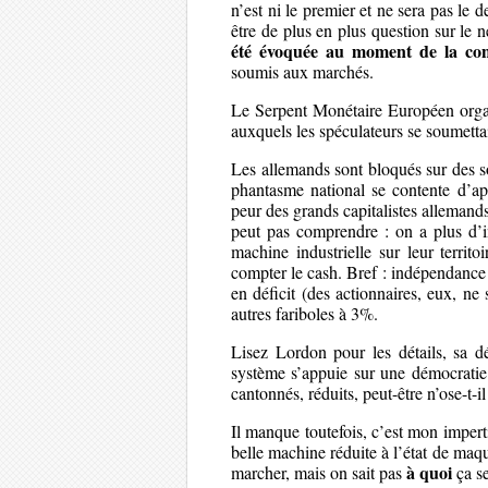
n’est ni le premier et ne sera pas le
être de plus en plus question sur le
été évoquée au moment de la con
soumis aux marchés.
Le Serpent Monétaire Européen organi
auxquels les spéculateurs se soumett
Les allemands sont bloqués sur des so
phantasme national se contente d’app
peur des grands capitalistes allemands
peut pas comprendre : on a plus d’in
machine industrielle sur leur territo
compter le cash. Bref : indépendance 
en déficit (des actionnaires, eux, ne 
autres fariboles à 3%.
Lisez Lordon pour les détails, sa d
système s’appuie sur une démocratie 
cantonnés, réduits, peut-être n’ose-t-il
Il manque toutefois, c’est mon imperti
belle machine réduite à l’état de maque
à quoi
marcher, mais on sait pas
ça se