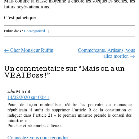
Mais comme la classe moyenne a encore les socquettes sèches, les
futurs noyés attendrons.
C’est pathétique.
Publié dans :
Uncategorized
|
←
Cher Monsieur Ruffin,
Commerçants, Artisans, vous
Parcourir les articles
allez morfler.
→
Un commentaire sur “
Mais on a un
VRAI Boss !
”
sdm94
a dit :
14/02/2020 sur 00:41
Pour, de façon minimaliste, réduire les pouvoirs du monarque
républicain il suffit de supprimer l’article 9 de la constitution et
indiquer dans l’article 21 « le premier ministre préside le conseil des
ministres »
Pas cher et néanmoins efficace…
Connectez-vous pour répondre