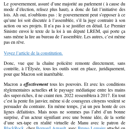
Le gouvernement, assuré d’une majorité au parlement ( à cause du
mode d’élection, relisez plus haut), a donc de fait l’initiative des
lois. Ah oui, n’oublions pas : le gouvernement peut s’opposer à ce
qu’une loi soit discutée à l’assemblée, s’il la juge contraire à son
action ou ses projets. Il n’a pas à se justifier en détail. Le Premier
Sinistre envoi le texte de la loi à un député LREM, qui porte ça
sans même la lire au bureau de l’assemblée. Les autres, c’est même
pas en rêve.
Voyez l’article de la constitution.
Donc, vue que la chaîne policière remonte directement, sans
contrôle, à l’Élysée, tous les outils sont en place, juridiquement,
pour que Macron soit inarrêtable.
Macron a
effectivement
tous les pouvoirs. Et avec les conditions
et
règlementaires actuelles
le paysage médiatique entre les mains
des super-riches, il ne craint rien. 2022 ressemblera à 2017. En tout
c’est la pente fin janvier, même si de courageux citoyens veulent se
persuader du contraire. En même temps, j’ai un peu honte de ces
lignes défaitistes. Mais nous ne sommes pas l’abri d’un bonne
surprise, d’un acteur signifiant avec une bonne idée, de la sortie
d’une sex-tape en réalité virtuelle de Manu avec le patron de
BlackRock
, chez
Bernard Arnault
, avec
Bruno Lemaire
attaché en