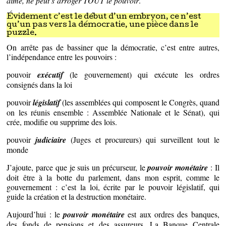
aimé, ne peut s’arroger TOUT le pouvoir
.
Évidement c’est le début d’un embryon, ce n’est
qu’un pas vers la démocratie, une pièce dans le
puzzle.
On arrête pas de bassiner que la démocratie, c’est entre autres,
l’indépendance entre les pouvoirs :
pouvoir
exécutif
(le gouvernement) qui exécute les ordres
consignés dans la loi
pouvoir
législatif
(les assemblées qui composent le Congrès, quand
on les réunis ensemble : Assemblée Nationale et le Sénat), qui
crée, modifie ou supprime des lois.
pouvoir
judiciaire
(Juges et procureurs) qui surveillent tout le
monde
J’ajoute, parce que je suis un précurseur, le
pouvoir monétaire
: Il
doit être à la botte du parlement, dans mon esprit, comme le
gouvernement : c’est la loi, écrite par le pouvoir législatif, qui
guide la création et la destruction monétaire.
Aujourd’hui : le
pouvoir monétaire
est aux ordres des banques,
des fonds de pensions et des assureurs. La Banque Centrale