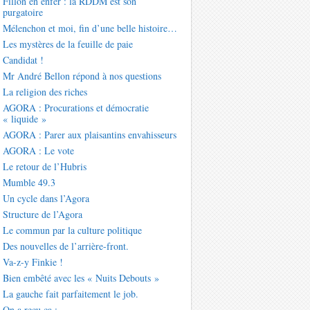
Fillon en enfer : la RDDM est son
purgatoire
Mélenchon et moi, fin d’une belle histoire…
Les mystères de la feuille de paie
Candidat !
Mr André Bellon répond à nos questions
La religion des riches
AGORA : Procurations et démocratie
« liquide »
AGORA : Parer aux plaisantins envahisseurs
AGORA : Le vote
Le retour de l’Hubris
Mumble 49.3
Un cycle dans l’Agora
Structure de l’Agora
Le commun par la culture politique
Des nouvelles de l’arrière-front.
Va-z-y Finkie !
Bien embêté avec les « Nuits Debouts »
La gauche fait parfaitement le job.
On a reçu ça :