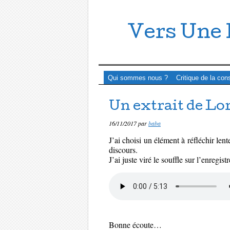
Vers Une 
Menu ☰
Passer directement au contenu
Qui sommes nous ?
Critique de la con
Un extrait de Lo
16/11/2017
par
baba
J’ai choisi un élément à réfléchir len
discours.
J’ai juste viré le souffle sur l’enregis
Bonne écoute…