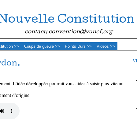
Nouvelle Constitution
contact: convention@vuncf.org
stitution >>
Coups de gueule >>
Points Durs >>
Vidéos >>
V
rdon.
tement. L’idée développée pourrait vous aider à saisir plus vite un
trement d’origine.