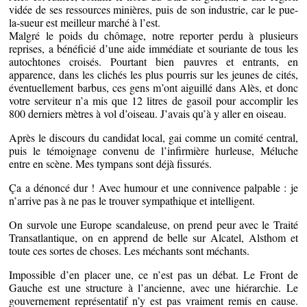
vidée de ses ressources minières, puis de son industrie, car le pue-
la-sueur est meilleur marché à l’est.
Malgré le poids du chômage, notre reporter perdu à plusieurs
reprises, a bénéficié d’une aide immédiate et souriante de tous les
autochtones croisés. Pourtant bien pauvres et entrants, en
apparence, dans les clichés les plus pourris sur les jeunes de cités,
éventuellement barbus, ces gens m’ont aiguillé dans Alès, et donc
votre serviteur n’a mis que 12 litres de gasoil pour accomplir les
800 derniers mètres à vol d’oiseau. J’avais qu’à y aller en oiseau.
Après le discours du candidat local, gai comme un comité central,
puis le témoignage convenu de l’infirmière hurleuse, Méluche
entre en scène. Mes tympans sont déjà fissurés.
Ça a dénoncé dur ! Avec humour et une connivence palpable : je
n’arrive pas à ne pas le trouver sympathique et intelligent.
On survole une Europe scandaleuse, on prend peur avec le Traité
Transatlantique, on en apprend de belle sur Alcatel, Alsthom et
toute ces sortes de choses. Les méchants sont méchants.
Impossible d’en placer une, ce n’est pas un débat. Le Front de
Gauche est une structure à l’ancienne, avec une hiérarchie. Le
gouvernement représentatif n’y est pas vraiment remis en cause.