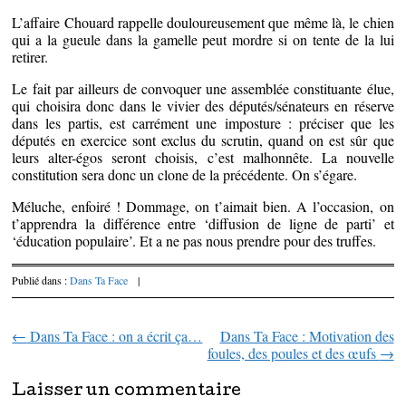
L’affaire Chouard rappelle douloureusement que même là, le chien
qui a la gueule dans la gamelle peut mordre si on tente de la lui
retirer.
Le fait par ailleurs de convoquer une assemblée constituante élue,
qui choisira donc dans le vivier des députés/sénateurs en réserve
dans les partis, est carrément une imposture : préciser que les
députés en exercice sont exclus du scrutin, quand on est sûr que
leurs alter-égos seront choisis, c’est malhonnête. La nouvelle
constitution sera donc un clone de la précédente. On s’égare.
Méluche, enfoiré ! Dommage, on t’aimait bien. A l’occasion, on
t’apprendra la différence entre ‘diffusion de ligne de parti’ et
‘éducation populaire’. Et a ne pas nous prendre pour des truffes.
Publié dans :
Dans Ta Face
|
←
Dans Ta Face : on a écrit ça…
Dans Ta Face : Motivation des
Parcourir les articles
foules, des poules et des œufs
→
Laisser un commentaire