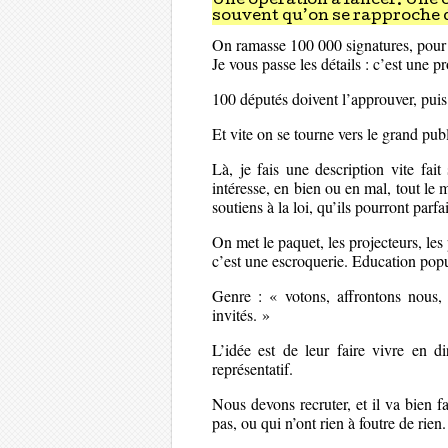
Une opération à lancer. Une o
souvent qu’on se rapproche d
On ramasse 100 000 signatures, pour
Je vous passe les détails : c’est une 
100 députés doivent l’approuver, puis 
Et vite on se tourne vers le grand publ
Là, je fais une description vite fai
intéresse, en bien ou en mal, tout le
soutiens à la loi, qu’ils pourront par
On met le paquet, les projecteurs, l
c’est une escroquerie. Education popu
Genre : « votons, affrontons nous, 
invités. »
L’idée est de leur faire vivre en d
représentatif.
Nous devons recruter, et il va bien 
pas, ou qui n’ont rien à foutre de rien.