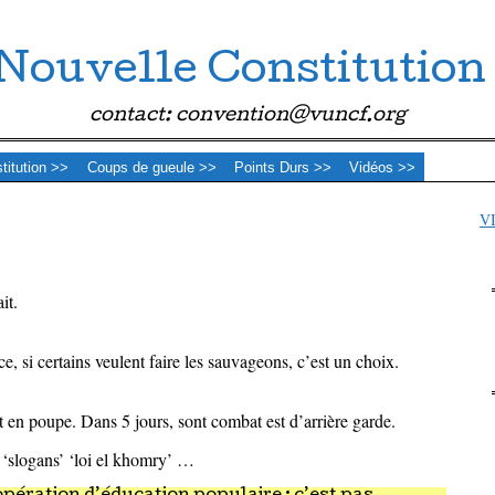
Nouvelle Constitution
contact: convention@vuncf.org
stitution >>
Coups de gueule >>
Points Durs >>
Vidéos >>
V
it.
ce, si certains veulent faire les sauvageons, c’est un choix.
t en poupe. Dans 5 jours, sont combat est d’arrière garde.
‘slogans’ ‘loi el khomry’ …