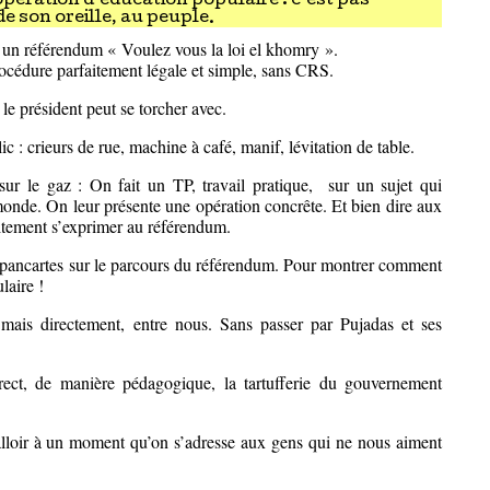
pération d’éducation populaire : c’est pas
e son oreille, au peuple.
 un référendum « Voulez vous la loi el khomry ».
procédure parfaitement légale et simple, sans CRS.
le président peut se torcher avec.
ic : crieurs de rue, machine à café, manif, lévitation de table.
t sur le gaz : On fait un TP, travail pratique, sur un sujet qui
 monde. On leur présente une opération concrête. Et bien dire aux
faitement s’exprimer au référendum.
es pancartes sur le parcours du référendum. Pour montrer comment
laire !
mais directement, entre nous. Sans passer par Pujadas et ses
irect, de manière pédagogique, la tartufferie du gouvernement
falloir à un moment qu’on s’adresse aux gens qui ne nous aiment