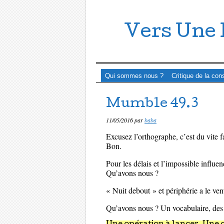
Vers Une 
Menu ☰
Passer directement au contenu
Qui sommes nous ?
Critique de la con
Mumble 49.3
11/05/2016
par
baba
Excusez l’orthographe, c’est du vite fa
Bon.
Pour les délais et l’impossible influen
Qu’avons nous ?
« Nuit debout » et périphérie a le ven
Qu’avons nous ? Un vocabulaire, des 