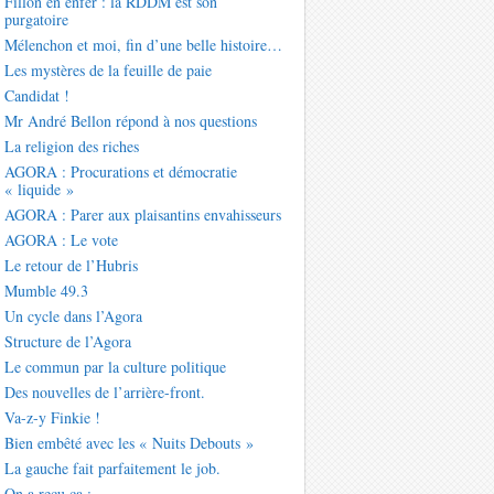
Fillon en enfer : la RDDM est son
purgatoire
Mélenchon et moi, fin d’une belle histoire…
Les mystères de la feuille de paie
Candidat !
Mr André Bellon répond à nos questions
La religion des riches
AGORA : Procurations et démocratie
« liquide »
AGORA : Parer aux plaisantins envahisseurs
AGORA : Le vote
Le retour de l’Hubris
Mumble 49.3
Un cycle dans l’Agora
Structure de l’Agora
Le commun par la culture politique
Des nouvelles de l’arrière-front.
Va-z-y Finkie !
Bien embêté avec les « Nuits Debouts »
La gauche fait parfaitement le job.
On a reçu ça :