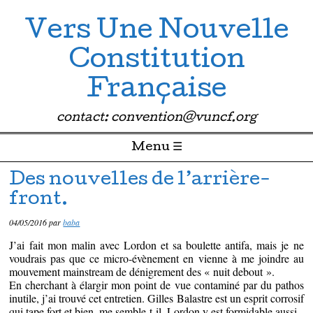
Vers Une Nouvelle
Constitution
Française
contact: convention@vuncf.org
Menu ☰
Passer directement au contenu
Des nouvelles de l’arrière-
front.
04/05/2016
par
baba
J’ai fait mon malin avec Lordon et sa boulette antifa, mais je ne
voudrais pas que ce micro-évènement en vienne à me joindre au
mouvement mainstream de dénigrement des « nuit debout ».
En cherchant à élargir mon point de vue contaminé par du pathos
inutile, j’ai trouvé cet entretien. Gilles Balastre est un esprit corrosif
qui tape fort et bien, me semble-t-il. Lordon y est formidable aussi.