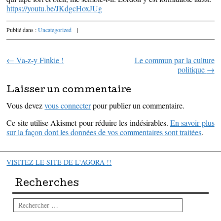
https://youtu.be/JKdgcHoxJUg
Publié dans :
Uncategorized
|
←
Va-z-y Finkie !
Le commun par la culture
Parcourir les articles
politique
→
Laisser un commentaire
Vous devez
vous connecter
pour publier un commentaire.
Ce site utilise Akismet pour réduire les indésirables.
En savoir plus
sur la façon dont les données de vos commentaires sont traitées
.
VISITEZ LE SITE DE L'AGORA !!
Recherches
Rechercher