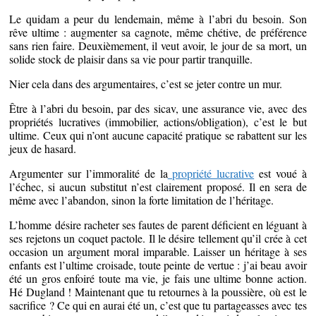
Le quidam a peur du lendemain, même à l’abri du besoin. Son
rêve ultime : augmenter sa cagnote, même chétive, de préférence
sans rien faire. Deuxièmement, il veut avoir, le jour de sa mort, un
solide stock de plaisir dans sa vie pour partir tranquille.
Nier cela dans des argumentaires, c’est se jeter contre un mur.
Être à l’abri du besoin, par des sicav, une assurance vie, avec des
propriétés lucratives (immobilier, actions/obligation), c’est le but
ultime. Ceux qui n’ont aucune capacité pratique se rabattent sur les
jeux de hasard.
Argumenter sur l’immoralité de la
propriété lucrative
est voué à
l’échec, si aucun substitut n’est clairement proposé. Il en sera de
même avec l’abandon, sinon la forte limitation de l’héritage.
L’homme désire racheter ses fautes de parent déficient en léguant à
ses rejetons un coquet pactole. Il le désire tellement qu’il crée à cet
occasion un argument moral imparable. Laisser un héritage à ses
enfants est l’ultime croisade, toute peinte de vertue : j’ai beau avoir
été un gros enfoiré toute ma vie, je fais une ultime bonne action.
Hé Dugland ! Maintenant que tu retournes à la poussière, où est le
sacrifice ? Ce qui en aurai été un, c’est que tu partageasses avec tes