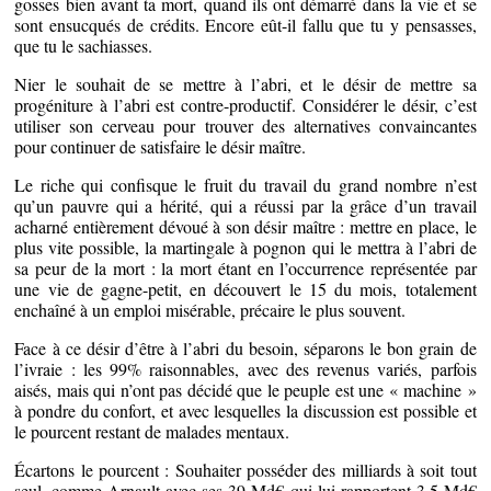
gosses bien avant ta mort, quand ils ont démarré dans la vie et se
sont ensucqués de crédits. Encore eût-il fallu que tu y pensasses,
que tu le sachiasses.
Nier le souhait de se mettre à l’abri, et le désir de mettre sa
progéniture à l’abri est contre-productif. Considérer le désir, c’est
utiliser son cerveau pour trouver des alternatives convaincantes
pour continuer de satisfaire le désir maître.
Le riche qui confisque le fruit du travail du grand nombre n’est
qu’un pauvre qui a hérité, qui a réussi par la grâce d’un travail
acharné entièrement dévoué à son désir maître : mettre en place, le
plus vite possible, la martingale à pognon qui le mettra à l’abri de
sa peur de la mort : la mort étant en l’occurrence représentée par
une vie de gagne-petit, en découvert le 15 du mois, totalement
enchaîné à un emploi misérable, précaire le plus souvent.
Face à ce désir d’être à l’abri du besoin, séparons le bon grain de
l’ivraie : les 99% raisonnables, avec des revenus variés, parfois
aisés, mais qui n’ont pas décidé que le peuple est une « machine »
à pondre du confort, et avec lesquelles la discussion est possible et
le pourcent restant de malades mentaux.
Écartons le pourcent : Souhaiter posséder des milliards à soit tout
seul, comme Arnault avec ses 39 Md€ qui lui rapportent 3,5 Md€