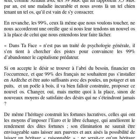
par an, est une maladie incurable et nous avons là un tel chien
tenant un tel os, qu’il est vain de s’y consacrer.
En revanche, les 99%, ceux là même que nous voulons toucher, ne
nous accorderont une oreille que si nous leur tendons un nouvel os
à la place de celui que nous entendons leur faire lâcher.
« Dans Ta Face » n’est pas un traité de psychologie générale, il
s’en tient à chercher des pistes pour convaincre les 99%
d’abandonner le capitalisme prédateur.
Si on accepte le désir se trouver à l’abri du besoin, financier en
l’occurrence, et que 99% des français ne souhaitent pas s’installer
en Ardèche et être auto suffisants avec des poules, un potager et un
puits, et un poêle à bois, il va bien falloir construire, proposer ce
nouvel os. Changer, oui, mais mettre quoi à la place, sinon de
nouveaux moyens de satisfaire des désirs qui ne s’éteindront jamais
?
De même l’héritage construit les fortunes lucratives, celles qui ont
les moyens d’imposer l’Euro et le libre échange, qui améliorent le
rendement des dites fortunes ; son élimination ne saurait être
envisageable sans laisser aux pauvres et aux aisés la possibilité de
laisser un héritage « raisonnable » : ne serait-ce qu’un héritage