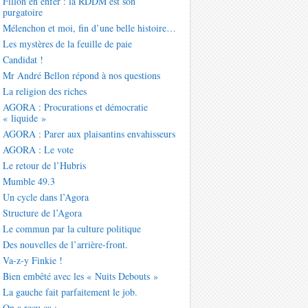
Fillon en enfer : la RDDM est son
purgatoire
Mélenchon et moi, fin d’une belle histoire…
Les mystères de la feuille de paie
Candidat !
Mr André Bellon répond à nos questions
La religion des riches
AGORA : Procurations et démocratie
« liquide »
AGORA : Parer aux plaisantins envahisseurs
AGORA : Le vote
Le retour de l’Hubris
Mumble 49.3
Un cycle dans l’Agora
Structure de l’Agora
Le commun par la culture politique
Des nouvelles de l’arrière-front.
Va-z-y Finkie !
Bien embêté avec les « Nuits Debouts »
La gauche fait parfaitement le job.
On a reçu ça :