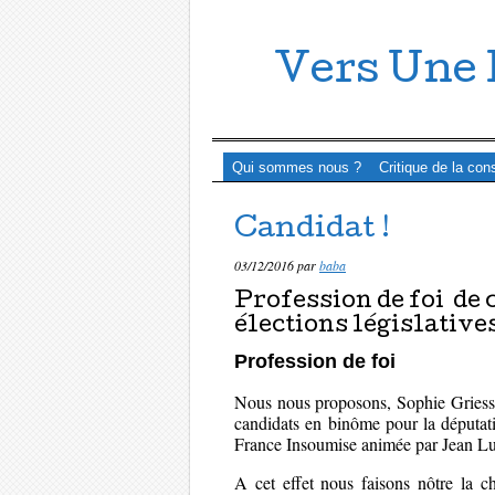
Vers Une 
Menu ☰
Passer directement au contenu
Qui sommes nous ?
Critique de la con
Candidat !
03/12/2016
par
baba
Profession de foi de 
élections législatives
Profession de foi
Nous nous proposons, Sophie Griessh
candidats en binôme pour la députat
France Insoumise animée par Jean L
A cet effet nous faisons nôtre la c