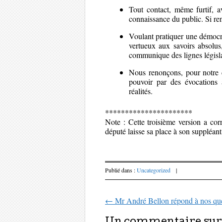
Tout contact, même furtif, 
connaissance du public. Si re
Voulant pratiquer une démocr
vertueux aux savoirs absolu
communique des lignes législ
Nous renonçons, pour notre c
pouvoir par des évocations 
réalités.
**********************
Note : Cette troisième version a corr
député laisse sa place à son suppléan
Publié dans :
Uncategorized
|
←
Mr André Bellon répond à nos que
Parcourir les art