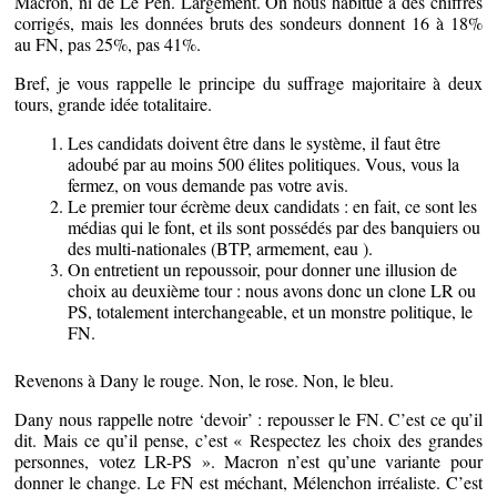
Macron, ni de Le Pen. Largement. On nous habitue à des chiffres
corrigés, mais les données bruts des sondeurs donnent 16 à 18%
au FN, pas 25%, pas 41%.
Bref, je vous rappelle le principe du suffrage majoritaire à deux
tours, grande idée totalitaire.
Les candidats doivent être dans le système, il faut être
adoubé par au moins 500 élites politiques. Vous, vous la
fermez, on vous demande pas votre avis.
Le premier tour écrème deux candidats : en fait, ce sont les
médias qui le font, et ils sont possédés par des banquiers ou
des multi-nationales (BTP, armement, eau ).
On entretient un repoussoir, pour donner une illusion de
choix au deuxième tour : nous avons donc un clone LR ou
PS, totalement interchangeable, et un monstre politique, le
FN.
Revenons à Dany le rouge. Non, le rose. Non, le bleu.
Dany nous rappelle notre ‘devoir’ : repousser le FN. C’est ce qu’il
dit. Mais ce qu’il pense, c’est « Respectez les choix des grandes
personnes, votez LR-PS ». Macron n’est qu’une variante pour
donner le change. Le FN est méchant, Mélenchon irréaliste. C’est