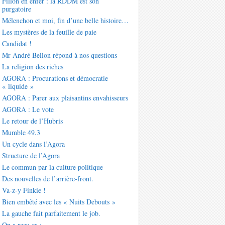
Fillon en enfer : la RDDM est son
purgatoire
Mélenchon et moi, fin d’une belle histoire…
Les mystères de la feuille de paie
Candidat !
Mr André Bellon répond à nos questions
La religion des riches
AGORA : Procurations et démocratie
« liquide »
AGORA : Parer aux plaisantins envahisseurs
AGORA : Le vote
Le retour de l’Hubris
Mumble 49.3
Un cycle dans l’Agora
Structure de l’Agora
Le commun par la culture politique
Des nouvelles de l’arrière-front.
Va-z-y Finkie !
Bien embêté avec les « Nuits Debouts »
La gauche fait parfaitement le job.
On a reçu ça :