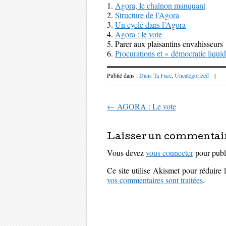
1.
Agora, le chaînon manquant
2.
Structure de l’Agora
3.
Un cycle dans l’Agora
4.
Agora : le vote
5. Parer aux plaisantins envahisseurs
6.
Procurations et « démocratie liqui
Publié dans :
Dans Ta Face
,
Uncategorized
|
←
AGORA : Le vote
Parcourir les art
Laisser un commentai
Vous devez
vous connecter
pour publ
Ce site utilise Akismet pour réduire 
vos commentaires sont traitées
.