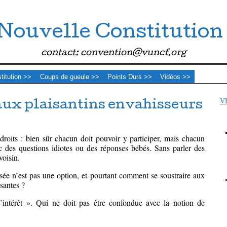
Nouvelle Constitution
contact: convention@vuncf.org
stitution >>
Coups de gueule >>
Points Durs >>
Vidéos >>
V
ux plaisantins envahisseurs
droits : bien sûr chacun doit pouvoir y participer, mais chacun
c des questions idiotes ou des réponses bébés. Sans parler des
voisin.
sée n’est pas une option, et pourtant comment se soustraire aux
santes ?
’intérêt ». Qui ne doit pas être confondue avec la notion de