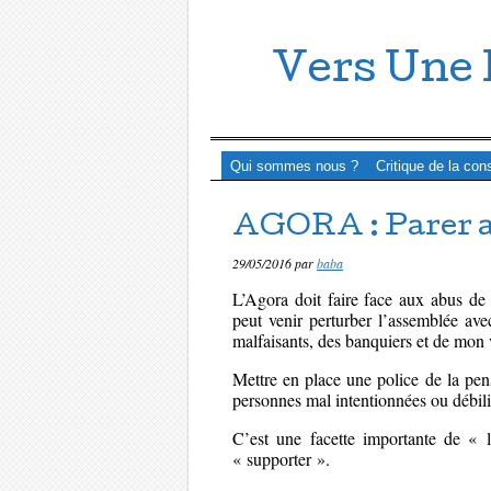
Vers Une 
Menu ☰
Passer directement au contenu
Qui sommes nous ?
Critique de la con
AGORA : Parer a
29/05/2016
par
baba
L’Agora doit faire face aux abus de 
peut venir perturber l’assemblée ave
malfaisants, des banquiers et de mon 
Mettre en place une police de la pen
personnes mal intentionnées ou débili
C’est une facette importante de « l
« supporter ».