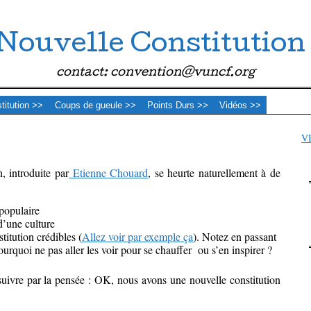
Nouvelle Constitution
contact: convention@vuncf.org
stitution >>
Coups de gueule >>
Points Durs >>
Vidéos >>
V
n, introduite par
Etienne Chouard
, se heurte naturellement à de
populaire
d’une culture
stitution crédibles (
Allez voir par exemple ça
). Notez en passant
Pourquoi ne pas aller les voir pour se chauffer ou s’en inspirer ?
rsuivre par la pensée : OK, nous avons une nouvelle constitution