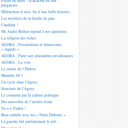
Fillon en enfer : la RDDM est son
purgatoire
Mélenchon et moi, fin d’une belle histoire…
Les mystères de la feuille de paie
Candidat !
Mr André Bellon répond à nos questions
La religion des riches
AGORA : Procurations et démocratie
« liquide »
AGORA : Parer aux plaisantins envahisseurs
AGORA : Le vote
Le retour de l’Hubris
Mumble 49.3
Un cycle dans l’Agora
Structure de l’Agora
Le commun par la culture politique
Des nouvelles de l’arrière-front.
Va-z-y Finkie !
Bien embêté avec les « Nuits Debouts »
La gauche fait parfaitement le job.
On a reçu ça :