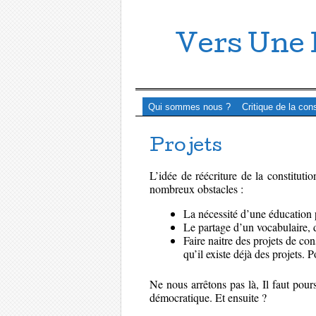
Vers Une 
Menu ☰
Passer directement au contenu
Qui sommes nous ?
Critique de la con
Projets
L’idée de réécriture de la constitutio
nombreux obstacles :
La nécessité d’une éducation 
Le partage d’un vocabulaire, 
Faire naitre des projets de con
qu’il existe déjà des projets. 
Ne nous arrêtons pas là, Il faut pou
démocratique. Et ensuite ?