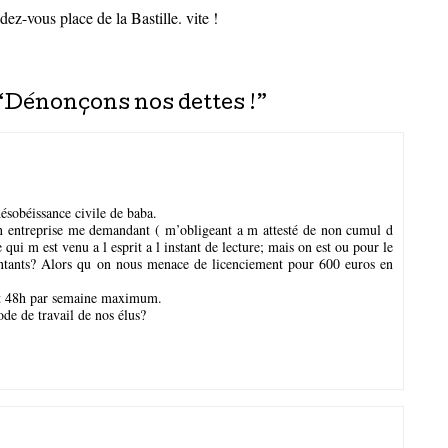
ez-vous place de la Bastille. vite !
“
Dénonçons nos dettes !
”
 désobéissance civile de baba.
on entreprise me demandant ( m’obligeant a m attesté de non cumul d
qui m est venu a l esprit a l instant de lecture; mais on est ou pour le
ntants? Alors qu on nous menace de licenciement pour 600 euros en
oit 48h par semaine maximum.
de de travail de nos élus?