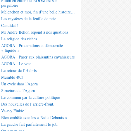
Fillon en enfer : la RDDM est son
purgatoire
Mélenchon et moi, fin d’une belle histoire…
Les mystères de la feuille de paie
Candidat !
Mr André Bellon répond à nos questions
La religion des riches
AGORA : Procurations et démocratie
« liquide »
AGORA : Parer aux plaisantins envahisseurs
AGORA : Le vote
Le retour de l’Hubris
Mumble 49.3
Un cycle dans l’Agora
Structure de l’Agora
Le commun par la culture politique
Des nouvelles de l’arrière-front.
Va-z-y Finkie !
Bien embêté avec les « Nuits Debouts »
La gauche fait parfaitement le job.
On a reçu ça :