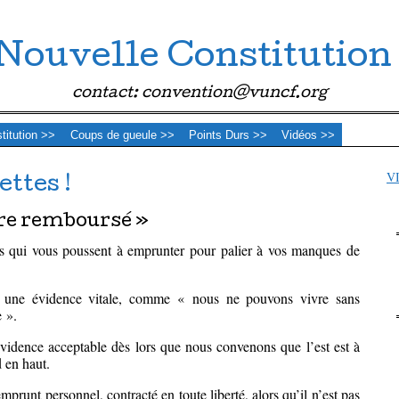
Nouvelle Constitution
contact: convention@vuncf.org
stitution >>
Coups de gueule >>
Points Durs >>
Vidéos >>
V
ttes !
tre remboursé »
bs qui vous poussent à emprunter pour palier à vos manques de
er une évidence vitale, comme « nous ne pouvons vivre sans
 ».
 évidence acceptable dès lors que nous convenons que l’est est à
d en haut.
prunt personnel, contracté en toute liberté, alors qu’il n’est pas