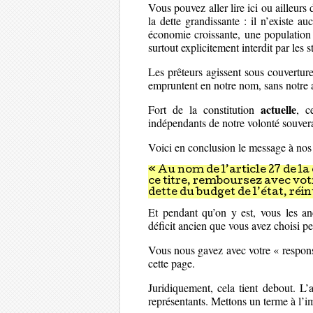
Vous pouvez aller lire ici ou ailleur
la dette grandissante : il n’existe 
économie croissante, une population 
surtout explicitement interdit par les
Les prêteurs agissent sous couvertur
empruntent en notre nom, sans notre ac
actuelle
Fort de la constitution
, c
indépendants de notre volonté souver
Voici en conclusion le message à nos 
« Au nom de l’article 27 de l
ce titre, remboursez avec vo
dette du budget de l’état, ré
Et pendant qu’on y est, vous les an
déficit ancien que vous avez choisi pe
Vous nous gavez avec votre « respon
cette page.
Juridiquement, cela tient debout. L’
représentants. Mettons un terme à l’im