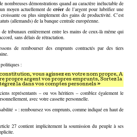
s de nombreuses démonstrations quand au caractère inéluctable de
créer
aucun moyen actuellement de
de l’argent pour lubrifier une
croissante ou plus simplement des gains de productivité. C’est
 statuts (allemands) de la banque centrale européenne.
e de tribunaux entièrement entre les mains de ceux-là même qui
cord, sans délais de rétractation.
essons de rembourser des emprunts contractés par des tiers
aine.
politiques :
a constitution, vous agissez en votre nom propre. A
tre propre argent vos propres emprunts. Sortez la
intégrez la dans vos comptes personnels »
ciens représentants – ou vos héritiers – comblez également le
rsonnellement, avec votre cassette personnelle.
sabilité » : remboursez vos emprunts, comme indiqué en haut de
article 27 contient implicitement la soumission du peuple à ses
plicite.