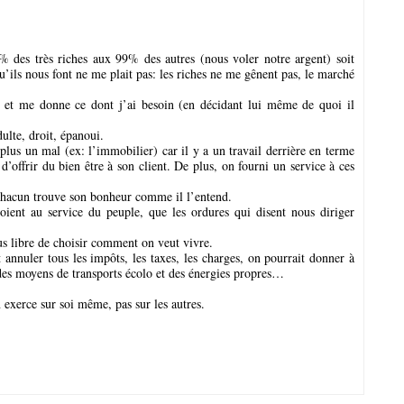
% des très riches aux 99% des autres (nous voler notre argent) soit
u’ils nous font ne me plait pas: les riches ne me gênent pas, le marché
e et me donne ce dont j’ai besoin (en décidant lui même de quoi il
ulte, droit, épanoui.
plus un mal (ex: l’immobilier) car il y a un travail derrière en terme
d’offrir du bien être à son client. De plus, on fourni un service à ces
e chacun trouve son bonheur comme il l’entend.
oient au service du peuple, que les ordures qui disent nous diriger
us libre de choisir comment on veut vivre.
 annuler tous les impôts, les taxes, les charges, on pourrait donner à
des moyens de transports écolo et des énergies propres…
 exerce sur soi même, pas sur les autres.