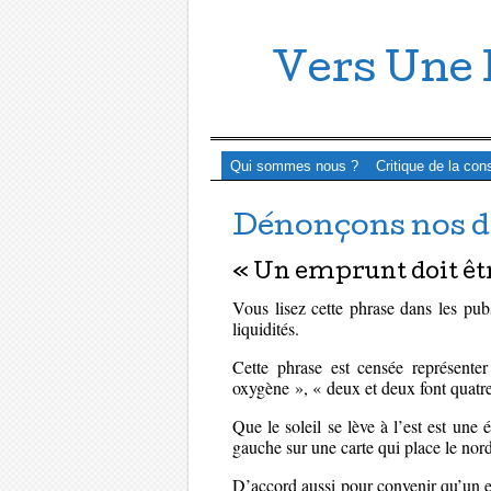
Vers Une 
Menu ☰
Passer directement au contenu
Qui sommes nous ?
Critique de la con
Dénonçons nos de
« Un emprunt doit ê
Vous lisez cette phrase dans les pu
liquidités.
Cette phrase est censée représent
oxygène », « deux et deux font quatre
Que le soleil se lève à l’est est une
gauche sur une carte qui place le nor
D’accord aussi pour convenir qu’un em