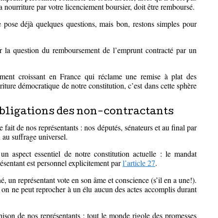
 nourriture par votre licenciement boursier, doit être remboursé.
 pose déjà quelques questions, mais bon, restons simples pour
r la question du remboursement de l’emprunt contracté par un
ent croissant en France qui réclame une remise à plat des
criture démocratique de notre constitution, c’est dans cette sphère
obligations des non-contractants
e fait de nos représentants : nos députés, sénateurs et au final par
 au suffrage universel.
un aspect essentiel de notre constitution actuelle : le mandat
présentant est personnel explicitement par
l’article 27
.
né, un représentant vote en son âme et conscience (s’il en a une!).
: on ne peut reprocher à un élu aucun des actes accomplis durant
ahison de nos représentants : tout le monde rigole des promesses