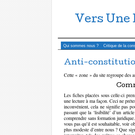
Vers Une 
Menu ☰
Passer directement au contenu
Qui sommes nous ?
Critique de la con
Anti-constituti
Cette « zone » du site regroupe des a
Comme
Les fiches placées sous celle-ci pre
une lecture à ma façon. Ceci ne prét
inconvénient, cela ne signifie pas po
passant que la ‘lisibilité’ d’un articl
comprendre sans formation juridique. 
vous pas qu’il est souhaitable, voir o
plus modeste d’entre nous ? Que sign