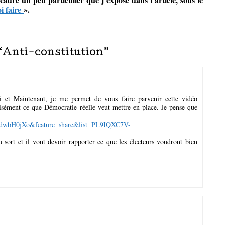
i faire
».
“
Anti-constitution
”
ci et Maintenant, je me permet de vous faire parvenir cette vidéo
isément ce que Démocratie réelle veut mettre en place. Je pense que
TdwbH0jXo&feature=share&list=PL9IQXC7V-
u sort et il vont devoir rapporter ce que les électeurs voudront bien