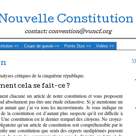
Nouvelle Constitution
contact: convention@vuncf.org
stitution >>
Coups de gueule >>
Points Durs >>
Vidéos >>
V
on
nalyses critiques de la cinquième république.
nt cela se fait-ce ?
nnent chacune un article de notre constitution et vous proposent
end absolument pas être une étude exhaustive. Si je mentionne un
ur autant que j’ai vu tous les inconvénients. Je vous indique en
e de la constitution est d’autant plus suspecte qu’il est difficile à
Une constitution est le dernier rempart des citoyens. Ne croyez-
bligatoire qu’un article de constitution soit compréhensible par le
ifie une constitution que seuls des experts surdiplômés peuvent