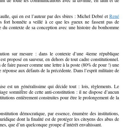
geant de toute les communications avec la divinité, en latin et de
aulle, qui en est l’auteur par des sbires : Michel Debré et
René
s fort honnête a veillé à ce que les gueux ne fassent pas de
e du contexte de sa conception avec une histoire du bonhomme
itution sur mesure : dans le contexte d’une 4ieme république
s’est proposé en sauveur, en dehors de tout cadre constitutionnel.
 de faire passer comme une lettre à la poste (80% de pour !) une
e réponse aux défauts de la précédente. Dans l’esprit militaire de
ise est un généralissime qui décide tout : lois, règlements. Le
age somnifère de cette anti-constitution : il ne dispose d’aucun
titutions entièrement construites pour être le prolongement de la
stitution démocratique, par essence, énumère des institutions,
juridique dont la finalité est de protéger les citoyens des abus de
mêmes, que d’un quelconque groupe d’intérêt envahissant.