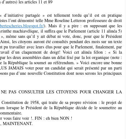
 d’autres) les articles 11 et 89
« d’initiative partagée » est tellement tordu qu’il est en pratique
stes l’ont démontré telle Mme Roseline Letteron professeure de droit
ibertescheries.blogspot.fr/
). Mais il y a pire : en supposant que les
byrinthe machiavélique, il suffira que le Parlement (article 11 alinéa 5)
», même sans qu’il y ait débat ni vote, donc, pour que le Président
Ainsi, les citoyens auront été consultés pendant des mois sur un texte
nt pu travailler avec leurs élus pour que le Parlement, finalement, par
avail d’un claquement de doigt! Voici cet alinéa félon : « Si la
par les deux assemblées dans un délai fixé par la loi organique (note :
t de la République la soumet au référendum. » Voici encore une bonne
LUS JAMAIS voter pour un candidat qui serait présenté par un parti
osons pas d’une nouvelle Constitution dont nous serons les principaux
ide DE NE PAS CONSULTER LES CITOYENS POUR CHANGER LA
a Constitution de 1958, qui traite de sa propre révision : le projet de
dum lorsque le Président de la République décide de le soumettre au
commentaire.
er vous faire voir !. FIN : eh bien NON !
tion, MAINTENANT.