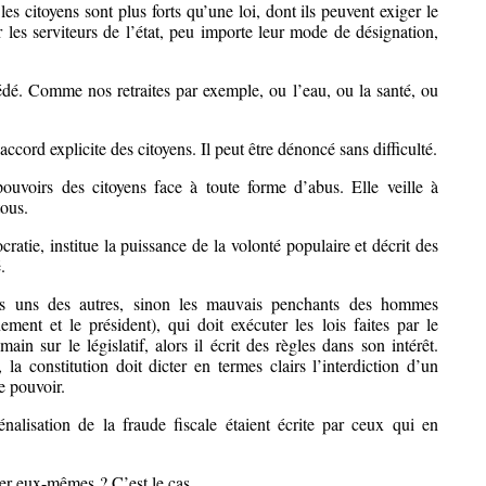
es citoyens sont plus forts qu’une loi, dont ils peuvent exiger le
r les serviteurs de l’état, peu importe leur mode de désignation,
é. Comme nos retraites par exemple, ou l’eau, ou la santé, ou
accord explicite des citoyens. Il peut être dénoncé sans difficulté.
ouvoirs des citoyens face à toute forme d’abus. Elle veille à
tous.
ratie, institue la puissance de la volonté populaire et décrit des
.
les uns des autres, sinon les mauvais penchants des hommes
ement et le président), qui doit exécuter les lois faites par le
main sur le législatif, alors il écrit des règles dans son intérêt.
la constitution doit dicter en termes clairs l’interdiction d’un
e pouvoir.
énalisation de la fraude fiscale étaient écrite par ceux qui en
ier eux-mêmes ? C’est le cas.