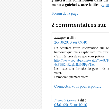
menu « guichet » avec le titre «
quo
Forum de la page
2 commentaires sur 
dolopez
a dit :
26/10/2013 sur 09:40
En écoutant votre intervention sur I
humoristique mais expliquant très préc
c’est très près de ce que vous prônez.
http://www.youtube.com/watch?v=4U
4xPBjj2rlRdgL2LiHJFgkTzx
Les listes sont formées de gens tirés a
voter.
Démocratiquement votre.
Connectez-vous pour répondre
Francis Lenne
a dit :
05/01/2015 sur 10:10