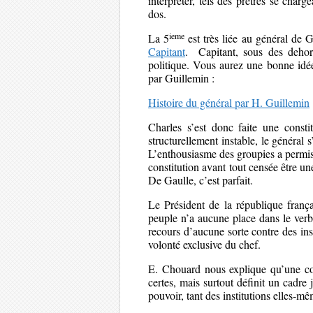
interpréter, tels des prêtres se char
dos.
ieme
La 5
est très liée au général de G
Capitant
. Capitant, sous des dehor
politique. Vous aurez une bonne idé
par Guillemin :
Histoire du général par H. Guillemin
Charles s’est donc faite une const
structurellement instable, le général 
L’enthousiasme des groupies a permis
constitution avant tout censée être un
De Gaulle, c’est parfait.
Le Président de la république frança
peuple n’a aucune place dans le verbi
recours d’aucune sorte contre des ins
volonté exclusive du chef.
E. Chouard nous explique qu’une con
certes, mais surtout définit un cadre 
pouvoir, tant des institutions elles-