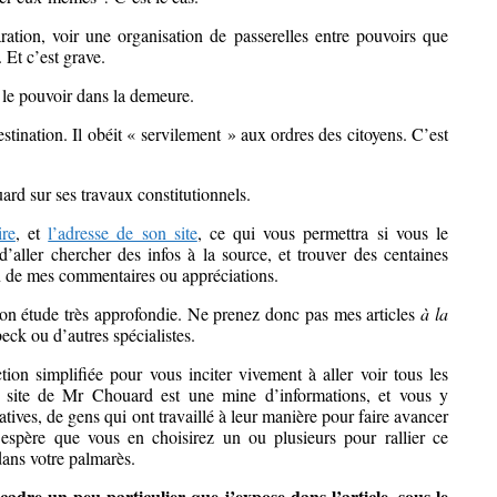
ration, voir une organisation de passerelles entre pouvoirs que
 Et c’est grave.
le pouvoir dans la demeure.
stination. Il obéit « servilement » aux ordres des citoyens. C’est
ard sur ses travaux constitutionnels.
re
, et
l’adresse de son site
, ce qui vous permettra si vous le
d’aller chercher des infos à la source, et trouver des centaines
ien de mes commentaires ou appréciations.
son étude très approfondie. Ne prenez donc pas mes articles
à la
ck ou d’autres spécialistes.
on simplifiée pour vous inciter vivement à aller voir tous les
le site de Mr Chouard est une mine d’informations, et vous y
atives, de gens qui ont travaillé à leur manière pour faire avancer
J’espère que vous en choisirez un ou plusieurs pour rallier ce
dans votre palmarès.
adre un peu particulier que j’expose dans l’article, sous le