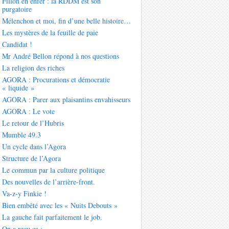
Fillon en enfer : la RDDM est son
purgatoire
Mélenchon et moi, fin d’une belle histoire…
Les mystères de la feuille de paie
Candidat !
Mr André Bellon répond à nos questions
La religion des riches
AGORA : Procurations et démocratie
« liquide »
AGORA : Parer aux plaisantins envahisseurs
AGORA : Le vote
Le retour de l’Hubris
Mumble 49.3
Un cycle dans l’Agora
Structure de l’Agora
Le commun par la culture politique
Des nouvelles de l’arrière-front.
Va-z-y Finkie !
Bien embêté avec les « Nuits Debouts »
La gauche fait parfaitement le job.
On a reçu ça :