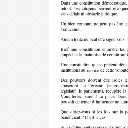
Dans une constitution démocratique, l
retrait. Les citoyens peuvent révoque
sans délais ni obstacle juridique.
Un bien commun ne peut pas être céd
l’éducation.
Aucun traité ne peut être signé sans l’
Bref une constitution énumère les p
empêcher la mainmise de certain sur 
Une constitution qui se prétend démoc
institutions au
service
de cette volonté
Des pouvoirs doivent être isolés 
abuseront : si l’exécutif (le gouvern
législatif (le parlement), récupère la 
Vous feriez pareil à sa place. Donc, 
pouvoir de tenter d’influencer un autr
Que diriez-vous si les lois sur la p
bénéficient ? C’est le cas.
Si les délinquants pouvaient s’amnist