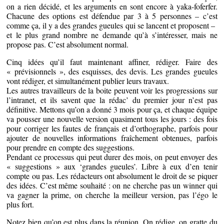
on a rien décidé, et les arguments en sont encore à yaka-foferfer.
Chacune des options est défendue par 3 à 5 personnes – c’est
comme ça, il y a des grandes gueules qui se lancent et proposent –
et le plus grand nombre ne demande qu’à s’intéresser, mais ne
propose pas. C’est absolument normal.
Cinq idées qu’il faut maintenant affiner, rédiger. Faire des
« prévisionnels », des esquisses, des devis. Les grandes gueules
vont rédiger, et simultanément publier leurs travaux.
Les autres travailleurs de la boite peuvent voir les progressions sur
l’intranet, et ils savent que la rédac’ du premier jour n’est pas
définitive. Mettons qu’on a donné 3 mois pour ça, et chaque équipe
va pousser une nouvelle version quasiment tous les jours : des fois
pour corriger les fautes de français et d’orthographe, parfois pour
ajouter de nouvelles informations fraîchement obtenues, parfois
pour prendre en compte des suggestions.
Pendant ce processus qui peut durer des mois, on peut envoyer des
« suggestions » aux ‘grandes gueules’. Libre à eux d’en tenir
compte ou pas. Les rédacteurs ont absolument le droit de se piquer
des idées. C’est même souhaité : on ne cherche pas un winner qui
va gagner la prime, on cherche la meilleur version, pas l’égo le
plus fort.
Notez bien qu’on est plus dans la réunion. On rédige, on gratte du