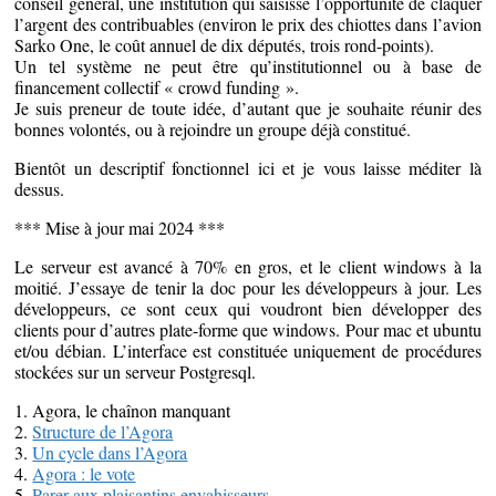
conseil général, une institution qui saisisse l’opportunité de claquer
l’argent des contribuables (environ le prix des chiottes dans l’avion
Sarko One, le coût annuel de dix députés, trois rond-points).
Un tel système ne peut être qu’institutionnel ou à base de
financement collectif « crowd funding ».
Je suis preneur de toute idée, d’autant que je souhaite réunir des
bonnes volontés, ou à rejoindre un groupe déjà constitué.
Bientôt un descriptif fonctionnel ici et je vous laisse méditer là
dessus.
*** Mise à jour mai 2024 ***
Le serveur est avancé à 70% en gros, et le client windows à la
moitié. J’essaye de tenir la doc pour les développeurs à jour. Les
développeurs, ce sont ceux qui voudront bien développer des
clients pour d’autres plate-forme que windows. Pour mac et ubuntu
et/ou débian. L’interface est constituée uniquement de procédures
stockées sur un serveur Postgresql.
1. Agora, le chaînon manquant
2.
Structure de l’Agora
3.
Un cycle dans l’Agora
4.
Agora : le vote
5.
Parer aux plaisantins envahisseurs