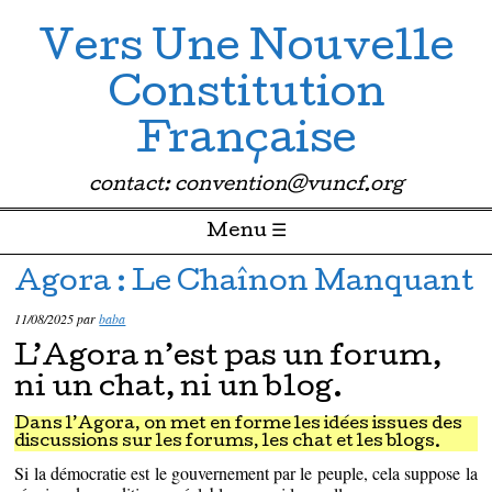
Vers Une Nouvelle
Constitution
Française
contact: convention@vuncf.org
Menu ☰
Passer directement au contenu
Agora : Le Chaînon Manquant
11/08/2025
par
baba
L’Agora n’est pas un forum,
ni un chat, ni un blog.
Dans l’Agora, on met en forme les idées issues des
discussions sur les forums, les chat et les blogs.
Si la démocratie est le gouvernement par le peuple, cela suppose la