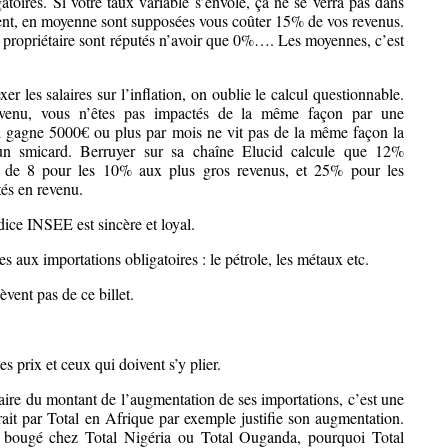
toires. Si votre taux variable s’envole, ça ne se verra pas dans
ment, en moyenne sont supposées vous coûter 15% de vos revenus.
 propriétaire sont réputés n’avoir que 0%…. Les moyennes, c’est
er les salaires sur l’inflation, on oublie le calcul questionnable.
evenu, vous n’êtes pas impactés de la même façon par une
 gagne 5000€ ou plus par mois ne vit pas de la même façon la
un smicard. Berruyer sur sa chaîne Elucid calcule que 12%
ns de 8 pour les 10% aux plus gros revenus, et 25% pour les
és en revenu.
dice INSEE est sincère et loyal.
s aux importations obligatoires : le pétrole, les métaux etc.
èvent pas de ce billet.
les prix et ceux qui doivent s’y plier.
aire du montant de l’augmentation de ses importations, c’est une
rait par Total en Afrique par exemple justifie son augmentation.
as bougé chez Total Nigéria ou Total Ouganda, pourquoi Total