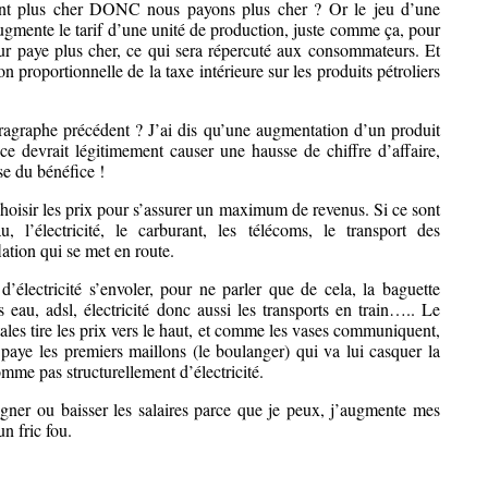
yent plus cher DONC nous payons plus cher ? Or le jeu d’une
augmente le tarif d’une unité de production, juste comme ça, pour
eur paye plus cher, ce qui sera répercuté aux consommateurs. Et
n proportionnelle de la taxe intérieure sur les produits pétroliers
ragraphe précédent ? J’ai dis qu’une augmentation d’un produit
e devrait légitimement causer une hausse de chiffre d’affaire,
se du bénéfice !
 choisir les prix pour s’assurer un maximum de revenus. Si ce sont
 l’électricité, le carburant, les télécoms, le transport des
lation qui se met en route.
électricité s’envoler, pour ne parler que de cela, la baguette
eau, adsl, électricité donc aussi les transports en train….. Le
tales tire les prix vers le haut, et comme les vases communiquent,
 paye les premiers maillons (le boulanger) qui va lui casquer la
omme pas structurellement d’électricité.
stagner ou baisser les salaires parce que je peux, j’augmente mes
un fric fou.