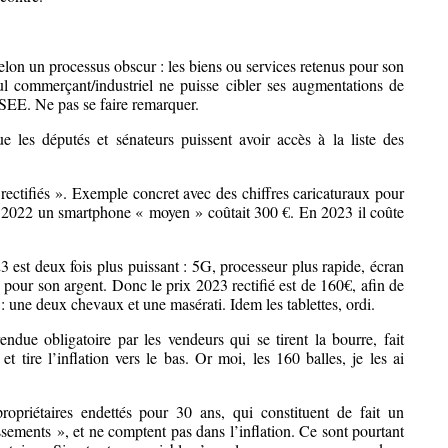
selon un processus obscur : les biens ou services retenus pour son
ul commerçant/industriel ne puisse cibler ses augmentations de
NSEE. Ne pas se faire remarquer.
e les députés et sénateurs puissent avoir accès à la liste des
« rectifiés ». Exemple concret avec des chiffres caricaturaux pour
 2022 un smartphone « moyen » coûtait 300 €. En 2023 il coûte
est deux fois plus puissant : 5G, processeur plus rapide, écran
s pour son argent. Donc le prix 2023 rectifié est de 160€, afin de
: une deux chevaux et une masérati. Idem les tablettes, ordi.
ndue obligatoire par les vendeurs qui se tirent la bourre, fait
et tire l’inflation vers le bas. Or moi, les 160 balles, je les ai
ropriétaires endettés pour 30 ans, qui constituent de fait un
issements », et ne comptent pas dans l’inflation. Ce sont pourtant