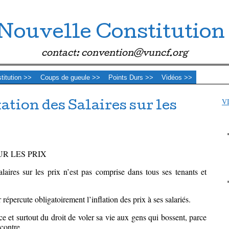
Nouvelle Constitution
contact: convention@vuncf.org
stitution >>
Coups de gueule >>
Points Durs >>
Vidéos >>
V
tion des Salaires sur les
UR LES PRIX
laires sur les prix n’est pas comprise dans tous ses tenants et
répercute obligatoirement l’inflation des prix à ses salariés.
ce et surtout du droit de voler sa vie aux gens qui bossent, parce
 contre.