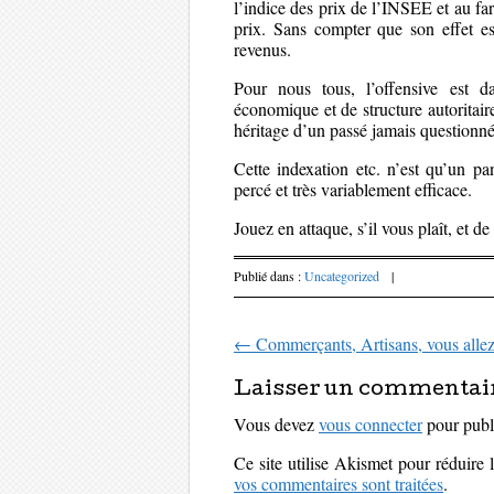
l’indice des prix de l’INSEE et au fa
prix. Sans compter que son effet est
revenus.
Pour nous tous, l’offensive est 
économique et de structure autoritair
héritage d’un passé jamais questionné
Cette indexation etc. n’est qu’un pa
percé et très variablement efficace.
Jouez en attaque, s’il vous plaît, et 
Publié dans :
Uncategorized
|
←
Commerçants, Artisans, vous allez
Parcourir les art
Laisser un commentai
Vous devez
vous connecter
pour publ
Ce site utilise Akismet pour réduire 
vos commentaires sont traitées
.