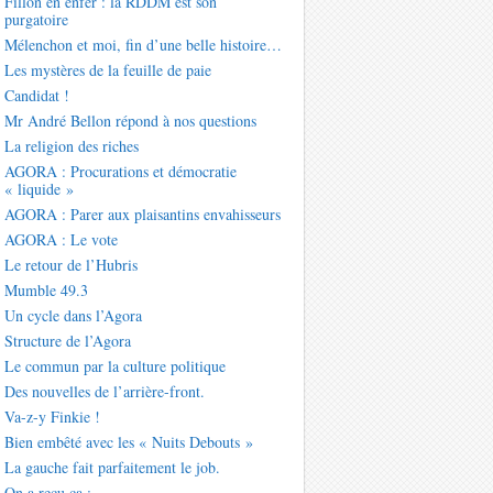
Fillon en enfer : la RDDM est son
purgatoire
Mélenchon et moi, fin d’une belle histoire…
Les mystères de la feuille de paie
Candidat !
Mr André Bellon répond à nos questions
La religion des riches
AGORA : Procurations et démocratie
« liquide »
AGORA : Parer aux plaisantins envahisseurs
AGORA : Le vote
Le retour de l’Hubris
Mumble 49.3
Un cycle dans l’Agora
Structure de l’Agora
Le commun par la culture politique
Des nouvelles de l’arrière-front.
Va-z-y Finkie !
Bien embêté avec les « Nuits Debouts »
La gauche fait parfaitement le job.
On a reçu ça :