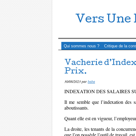
Vers Une 
Menu ☰
Passer directement au contenu
Qui sommes nous ?
Critique de la con
Vacherie d’Indexa
Prix.
30/08/2023
par
baba
INDEXATION DES SALAIRES S
Il me semble que l’indexation des sa
aboutissants.
Quant elle est en vigueur, l’employeur 
La
droite, les tenants de la concurren
que l’on possède l’outil de travail, est