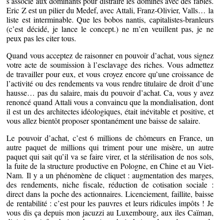
s’associe aux dominants pour distraire les dominés avec des fables.
Eric Z est un pilier du Medef, avec Attali, Franz-Olivier, Valls… la
liste est interminable. Que les bobos nantis, capitalistes-branleurs
(c’est décidé, je lance le concept.) ne m’en veuillent pas, je ne
peux pas les citer tous.
Quand vous acceptez de raisonner en pouvoir d’achat, vous signez
votre acte de soumission à l’esclavage des riches. Vous admettez
de travailler pour eux, et vous croyez encore qu’une croissance de
l’activité ou des rendements va vous rendre titulaire de droit d’une
hausse… pas du salaire, mais du pouvoir d’achat. Ca, vous y avez
renoncé quand Attali vous a convaincu que la mondialisation, dont
il est un des architectes idéologiques, était inévitable et positive, et
vous allez bientôt proposer spontanément une baisse de salaire.
Le pouvoir d’achat, c’est 6 millions de chômeurs en France, un
autre paquet de millions qui triment pour une misère, un autre
paquet qui sait qu’il va se faire virer, et la stérilisation de nos sols,
la fuite de la structure productive en Pologne, en Chine et au Viet-
Nam. Il y a un phénomène de cliquet : augmentation des marges,
des rendements, niche fiscale, réduction de cotisation sociale :
direct dans la poche des actionnaires. Licenciement, faillite, baisse
de rentabilité : c’est pour les pauvres et leurs ridicules impôts ! Je
vous dis ça depuis mon jacuzzi au Luxembourg, aux iles Caïman,