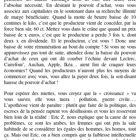
l’absolue nécessité. En désirant le pouvoir d’achat, vous vous
associez aux capitalistes en le soutenant dans sa recherche illimité
de marge bénéficiaire. Quand la motte de beurre baisse de 10
centimes le kilo, c’est que le producteur vient de concéder, par la
force bien sûr, 60 ct. Mettez vous dans le crâne que quand un prix
baisse de x euros, c’est que le producteur a perdu 3 fois x, dont
deux x en dividende. Et le producteur, c’est vous ! Donc une
baisse de votre rémunération au bout du compte ! Si vous ne vous
appauvrissez pas tout de suite, attendez donc la baisse du pouvoir
d’achat de ceux qui ont dû courber l’échine devant Leclerc,
Carrefour’, Auchan, Apple, Ikéa… aient fini de craquer leurs
économies? Quand les producteurs n’auront plus les moyens de
commercer avec vous, vous allez la payer deux fois, la soit-disant
hausse du pouvoir d’achat !
Pour espérer des miettes, vous croyez que la « croissance » va
vous sauver, elle vous tuera : pollution, guerre civile….
L’apothéose vient de paraître : plutôt que faire de la politique, des
escrocs de la pensée raptent vos désillusions et vous les resservent
bien loin de la réalité : Eric Z. nous explique que la cause de nos
problèmes, ce sont les arabes, les femmes qui ont pris la sale
habitude de se considérer les égales des hommes, les homos, tout
ça. Mais oui Eric, on a bien compris que ta faiblesse intellectuelle