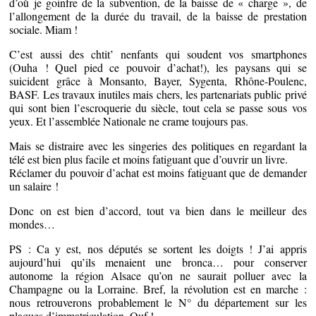
d’où je goinfre de la subvention, de la baisse de « charge », de
l’allongement de la durée du travail, de la baisse de prestation
sociale. Miam !
C’est aussi des chtit’ nenfants qui soudent vos smartphones
(Ouha ! Quel pied ce pouvoir d’achat!), les paysans qui se
suicident grâce à Monsanto, Bayer, Sygenta, Rhône-Poulenc,
BASF. Les travaux inutiles mais chers, les partenariats public privé
qui sont bien l’escroquerie du siècle, tout cela se passe sous vos
yeux. Et l’assemblée Nationale ne crame toujours pas.
Mais se distraire avec les singeries des politiques en regardant la
télé est bien plus facile et moins fatiguant que d’ouvrir un livre.
Réclamer du pouvoir d’achat est moins fatiguant que de demander
un salaire !
Donc on est bien d’accord, tout va bien dans le meilleur des
mondes…
PS : Ca y est, nos députés se sortent les doigts ! J’ai appris
aujourd’hui qu’ils menaient une bronca… pour conserver
autonome la région Alsace qu’on ne saurait polluer avec la
Champagne ou la Lorraine. Bref, la révolution est en marche :
nous retrouverons probablement le N° du département sur les
plaques d’immatriculation. Ouf !