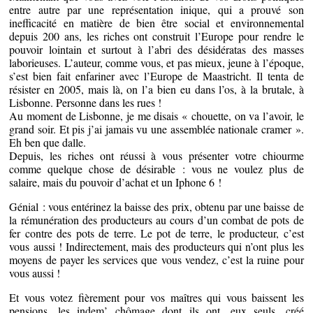
entre autre par une représentation inique, qui a prouvé son
inefficacité en matière de bien être social et environnemental
depuis 200 ans, les riches ont construit l’Europe pour rendre le
pouvoir lointain et surtout à l’abri des désidératas des masses
laborieuses. L’auteur, comme vous, et pas mieux, jeune à l’époque,
s’est bien fait enfariner avec l’Europe de Maastricht. Il tenta de
résister en 2005, mais là, on l’a bien eu dans l’os, à la brutale, à
Lisbonne. Personne dans les rues !
Au moment de Lisbonne, je me disais « chouette, on va l’avoir, le
grand soir. Et pis j’ai jamais vu une assemblée nationale cramer ».
Eh ben que dalle.
Depuis, les riches ont réussi à vous présenter votre chiourme
comme quelque chose de désirable : vous ne voulez plus de
salaire, mais du pouvoir d’achat et un Iphone 6 !
Génial : vous entérinez la baisse des prix, obtenu par une baisse de
la rémunération des producteurs au cours d’un combat de pots de
fer contre des pots de terre. Le pot de terre, le producteur, c’est
vous aussi ! Indirectement, mais des producteurs qui n’ont plus les
moyens de payer les services que vous vendez, c’est la ruine pour
vous aussi !
Et vous votez fièrement pour vos maîtres qui vous baissent les
pensions, les indem’ chômage dont ils ont, eux seuls, créé