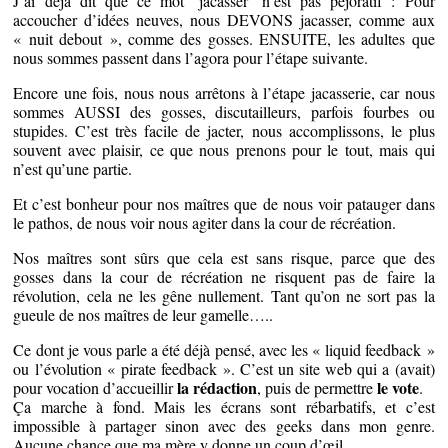
J’ai déjà dit que ce mot ‘jacasser’ n’est pas péjoratif : Pour
accoucher d’idées neuves, nous DEVONS jacasser, comme aux
« nuit debout », comme des gosses. ENSUITE, les adultes que
nous sommes passent dans l’agora pour l’étape suivante.
Encore une fois, nous nous arrêtons à l’étape jacasserie, car nous
sommes AUSSI des gosses, discutailleurs, parfois fourbes ou
stupides. C’est très facile de jacter, nous accomplissons, le plus
souvent avec plaisir, ce que nous prenons pour le tout, mais qui
n’est qu’une partie.
Et c’est bonheur pour nos maîtres que de nous voir patauger dans
le pathos, de nous voir nous agiter dans la cour de récréation.
Nos maîtres sont sûrs que cela est sans risque, parce que des
gosses dans la cour de récréation ne risquent pas de faire la
révolution, cela ne les gêne nullement. Tant qu’on ne sort pas la
gueule de nos maîtres de leur gamelle…..
Ce dont je vous parle a été déjà pensé, avec les « liquid feedback »
ou l’évolution « pirate feedback ». C’est un site web qui a (avait)
la rédaction
le vote
pour vocation d’accueillir
, puis de permettre
.
Ça marche à fond. Mais les écrans sont rébarbatifs, et c’est
impossible à partager sinon avec des geeks dans mon genre.
Aucune chance que ma mère y donne un coup d’œil.