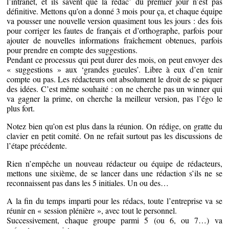
l’intranet, et ils savent que la rédac’ du premier jour n’est pas
définitive. Mettons qu’on a donné 3 mois pour ça, et chaque équipe
va pousser une nouvelle version quasiment tous les jours : des fois
pour corriger les fautes de français et d’orthographe, parfois pour
ajouter de nouvelles informations fraîchement obtenues, parfois
pour prendre en compte des suggestions.
Pendant ce processus qui peut durer des mois, on peut envoyer des
« suggestions » aux ‘grandes gueules’. Libre à eux d’en tenir
compte ou pas. Les rédacteurs ont absolument le droit de se piquer
des idées. C’est même souhaité : on ne cherche pas un winner qui
va gagner la prime, on cherche la meilleur version, pas l’égo le
plus fort.
Notez bien qu’on est plus dans la réunion. On rédige, on gratte du
clavier en petit comité. On ne refait surtout pas les discussions de
l’étape précédente.
Rien n’empêche un nouveau rédacteur ou équipe de rédacteurs,
mettons une sixième, de se lancer dans une rédaction s’ils ne se
reconnaissent pas dans les 5 initiales. Un ou des…
A la fin du temps imparti pour les rédacs, toute l’entreprise va se
réunir en « session plénière », avec tout le personnel.
Successivement, chaque groupe parmi 5 (ou 6, ou 7…) va