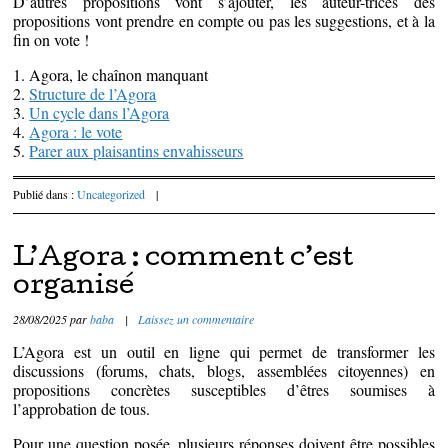
D’autres propositions vont s’ajouter, les auteur-trices des
propositions vont prendre en compte ou pas les suggestions, et à la
fin on vote !
1. Agora, le chaînon manquant
2.
Structure de l’Agora
3.
Un cycle dans l’Agora
4.
Agora : le vote
5.
Parer aux plaisantins envahisseurs
Publié dans :
Uncategorized
|
L’Agora : comment c’est
organisé
28/08/2025
par
baba
|
Laissez un commentaire
L’Agora est un outil en ligne qui permet de transformer les
discussions (forums, chats, blogs, assemblées citoyennes) en
propositions concrètes susceptibles d’êtres soumises à
l’approbation de tous.
Pour une question posée, plusieurs réponses doivent être possibles