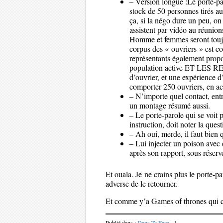
– Version longue :Le porte-par
stock de 50 personnes tirés 
ça, si la négo dure un peu, on
assistent par vidéo au réunion
Homme et femmes seront toujo
corpus des « ouvriers » est co
représentants également propo
population active ET LES RET
d’ouvrier, et une expérience d
comporter 250 ouvriers, en acti
– N’importe quel contact, entre
un montage résumé aussi.
– Le porte-parole qui se voit
instruction, doit noter la ques
– Ah oui, merde, il faut bien 
– Lui injecter un poison avec 
après son rapport, sous réserve 
Et ouala. Je ne crains plus le porte-par
adverse de le retourner.
Et comme y’a Games of thrones qui c
Publié dans :
Dans Ta Face
|