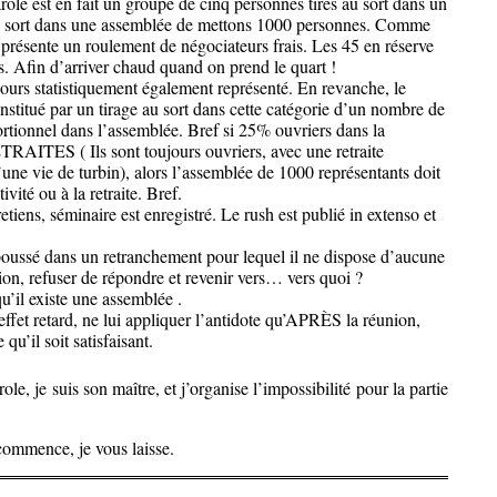
ole est en fait un groupe de cinq personnes tirés au sort dans un
au sort dans une assemblée de mettons 1000 personnes. Comme
 présente un roulement de négociateurs frais. Les 45 en réserve
s. Afin d’arriver chaud quand on prend le quart !
urs statistiquement également représenté. En revanche, le
nstitué par un tirage au sort dans cette catégorie d’un nombre de
rtionnel dans l’assemblée. Bref si 25% ouvriers dans la
RAITES ( Ils sont toujours ouvriers, avec une retraite
’une vie de turbin), alors l’assemblée de 1000 représentants doit
vité ou à la retraite. Bref.
tiens, séminaire est enregistré. Le rush est publié in extenso et
 poussé dans un retranchement pour lequel il ne dispose d’aucune
tion, refuser de répondre et revenir vers… vers quoi ?
qu’il existe une assemblée .
effet retard, ne lui appliquer l’antidote qu’APRÈS la réunion,
qu’il soit satisfaisant.
ole, je suis son maître, et j’organise l’impossibilité pour la partie
ommence, je vous laisse.