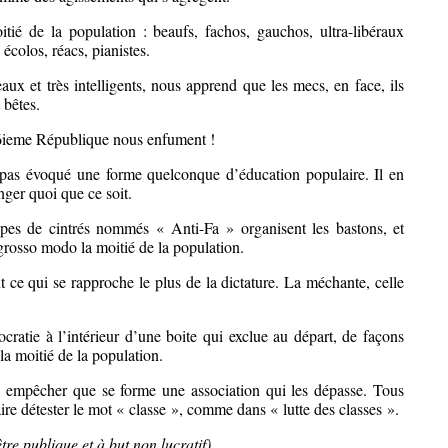
tié de la population : beaufs, fachos, gauchos, ultra-libéraux
, écolos, réacs, pianistes.
ux et très intelligents, nous apprend que les mecs, en face, ils
 bêtes.
6ieme République nous enfument !
pas évoqué une forme quelconque d’éducation populaire. Il en
nger quoi que ce soit.
upes de cintrés nommés « Anti-Fa » organisent les bastons, et
 grosso modo la moitié de la population.
ont ce qui se rapproche le plus de la dictature. La méchante, celle
atie à l’intérieur d’une boite qui exclue au départ, de façons
 la moitié de la population.
 : empêcher que se forme une association qui les dépasse. Tous
ire détester le mot « classe », comme dans « lutte des classes ».
tre publique et à but non lucratif)