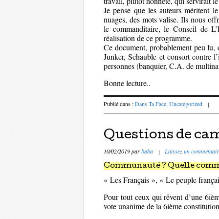
travail, plutôt honnête, qui servirait 
Je pense que les auteurs méritent le 
nuages, des mots valise. Ils nous off
le commanditaire, le Conseil de L’
réalisation de ce programme.
Ce document, probablement peu lu, off
Junker, Schauble et consort contre l
personnes (banquier, C.A. de multinat
Bonne lecture..
Publié dans :
Dans Ta Face
,
Uncategorized
|
Questions de ca
10/02/2019
par
baba
|
Laissez un commentair
Communauté ? Quelle comm
« Les Français », « Le peuple français
Pour tout ceux qui rêvent d’une 6ième
vote unanime de la 6ième constitution 