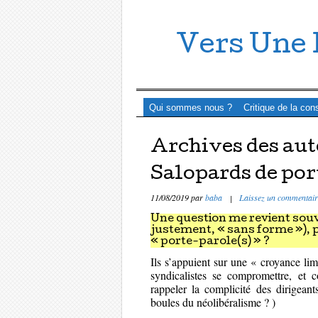
Vers Une 
Menu ☰
Passer directement au contenu
Qui sommes nous ?
Critique de la con
Archives des aut
Salopards de por
11/08/2019
par
baba
|
Laissez un commentair
Une question me revient souv
justement, « sans forme »), p
« porte-parole(s) » ?
Ils s’appuient sur une « croyance lim
syndicalistes se compromettre, et c
rappeler la complicité des dirigea
boules du néolibéralisme ? )