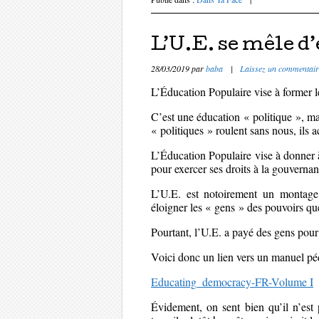
L’U.E. se mêle d
28/03/2019
par
baba
|
Laissez un commentair
L’Éducation Populaire vise à former le 
C’est une éducation « politique », mai
« politiques » roulent sans nous, ils a
L’Éducation Populaire vise à donner 
pour exercer ses droits à la gouvernan
L’U.E. est notoirement un montage 
éloigner les « gens » des pouvoirs que
Pourtant, l’U.E. a payé des gens pou
Voici donc un lien vers un manuel p
Educating_democracy-FR-Volume I
Évidement, on sent bien qu’il n’est