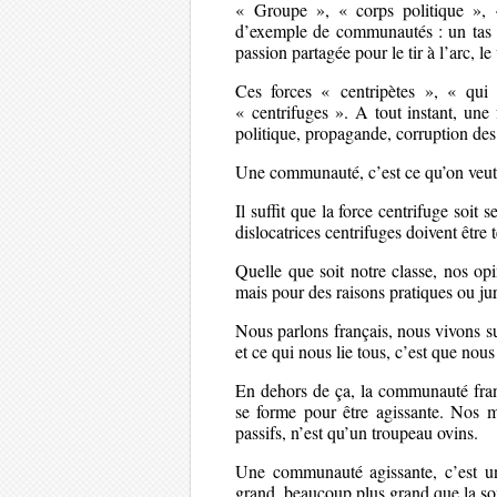
« Groupe », « corps politique », 
d’exemple de communautés : un tas d
passion partagée pour le tir à l’arc, 
Ces forces « centripètes », « qui
« centrifuges ». A tout instant, un
politique, propagande, corruption des d
Une communauté, c’est ce qu’on veut
Il suffit que la force centrifuge soi
dislocatrices centrifuges doivent être 
Quelle que soit notre classe, nos o
mais pour des raisons pratiques ou ju
Nous parlons français, nous vivons su
et ce qui nous lie tous, c’est que nou
En dehors de ça, la communauté fran
se forme pour être agissante. Nos m
passifs, n’est qu’un troupeau ovins.
Une communauté agissante, c’est un 
grand, beaucoup plus grand que la s