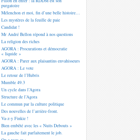
Fillon en enfer : la RDDM est son
purgatoire
Mélenchon et moi, fin d’une belle histoire…
Les mystères de la feuille de paie
Candidat !
Mr André Bellon répond à nos questions
La religion des riches
AGORA : Procurations et démocratie
« liquide »
AGORA : Parer aux plaisantins envahisseurs
AGORA : Le vote
Le retour de l’Hubris
Mumble 49.3
Un cycle dans l’Agora
Structure de l’Agora
Le commun par la culture politique
Des nouvelles de l’arrière-front.
Va-z-y Finkie !
Bien embêté avec les « Nuits Debouts »
La gauche fait parfaitement le job.
On a reçu ça :