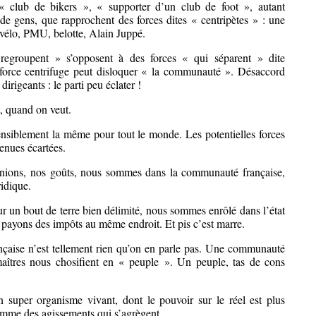
« club de bikers », « supporter d’un club de foot », autant
e gens, que rapprochent des forces dites « centripètes » : une
le vélo, PMU, belotte, Alain Juppé.
 regroupent » s’opposent à des forces « qui séparent » dite
e force centrifuge peut disloquer « la communauté ». Désaccord
irigeants : le parti peu éclater !
, quand on veut.
t sensiblement la même pour tout le monde. Les potentielles forces
tenues écartées.
pinions, nos goûts, nous sommes dans la communauté française,
ridique.
r un bout de terre bien délimité, nous sommes enrôlé dans l’état
s payons des impôts au même endroit. Et pis c’est marre.
çaise n’est tellement rien qu’on en parle pas. Une communauté
aîtres nous chosifient en « peuple ». Un peuple, tas de cons
super organisme vivant, dont le pouvoir sur le réel est plus
omme des agissements qui s’agrègent.