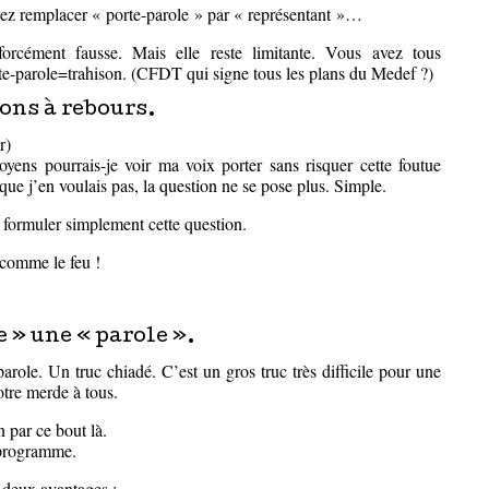
uvez remplacer « porte-parole » par « représentant »…
forcément fausse. Mais elle reste limitante. Vous avez tous
rte-parole=trahison. (CFDT qui signe tous les plans du Medef ?)
ons à rebours.
r)
yens pourrais-je voir ma voix porter sans risquer cette foutue
 que j’en voulais pas, la question ne se pose plus. Simple.
formuler simplement cette question.
 comme le feu !
 » une « parole ».
role. Un truc chiadé. C’est un gros truc très difficile pour une
tre merde à tous.
n par ce bout là.
 programme.
e deux avantages :