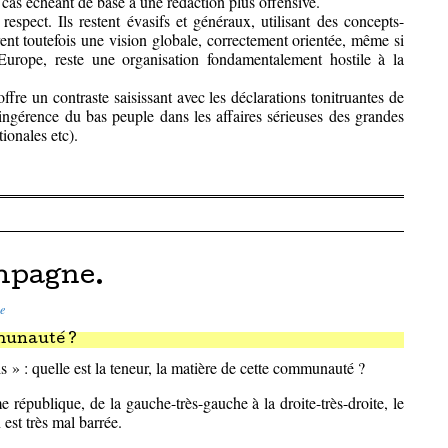
le cas échéant de base à une rédaction plus offensive.
respect. Ils restent évasifs et généraux, utilisant des concepts-
rent toutefois une vision globale, correctement orientée, même si
Europe, reste une organisation fondamentalement hostile à la
re un contraste saisissant avec les déclarations tonitruantes de
’ingérence du bas peuple dans les affaires sérieuses des grandes
ionales etc).
mpagne.
e
unauté ?
 » : quelle est la teneur, la matière de cette communauté ?
 république, de la gauche-très-gauche à la droite-très-droite, le
est très mal barrée.