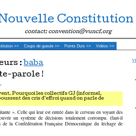
Nouvelle Constitution
contact: convention@vuncf.org
stitution >>
Coups de gueule >>
Points Durs >>
Vidéos >>
V
eurs :
baba
te-parole !
e
ent. Pourquoi les collectifs GJ (informel,
oussent des cris d’effroi quand on parle de
itante ». Celle qui leur est entrée dans le cerveau en voyant des
ouvrir un système de décisions totalement corrompu. (faut-il
nts de la Confédération Française Démocratique du léchage de